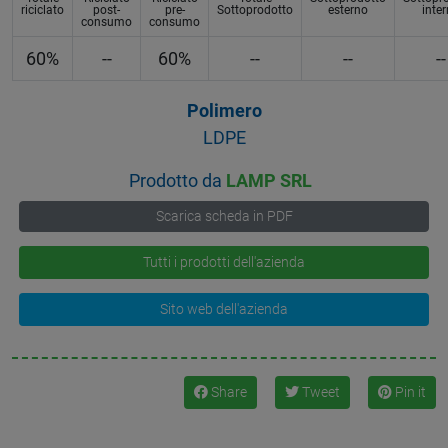
riciclato
post-
pre-
Sottoprodotto
esterno
inte
consumo
consumo
60%
--
60%
--
--
--
Polimero
LDPE
Prodotto da
LAMP SRL
Scarica scheda in PDF
Tutti i prodotti dell'azienda
Sito web dell'azienda
Share
Tweet
Pin it