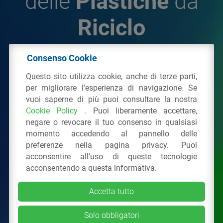
delle
Plastiche
da
Riciclo
Consenso Cookie
© 2026 - IPPR Istituto per la Promozione delle
Questo sito utilizza cookie, anche di terze parti,
Plastiche da Riciclo
per migliorare l'esperienza di navigazione. Se
C.F. 97381090154
vuoi saperne di più puoi consultare la nostra
Cookie Policy
. Puoi liberamente accettare,
Via San Vittore 36
20123
Milano
(MI)
negare o revocare il tuo consenso in qualsiasi
Tel.: 02 43928225.
momento accedendo al pannello delle
preferenze nella pagina privacy. Puoi
acconsentire all'uso di queste tecnologie
Tutti i diritti riservati
Privacy Policy
&
Cookie
acconsentendo a questa informativa.
Accetta tutto
Solo obbligatori