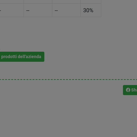
-
--
--
30%
L
i prodotti dell'azienda
Sh