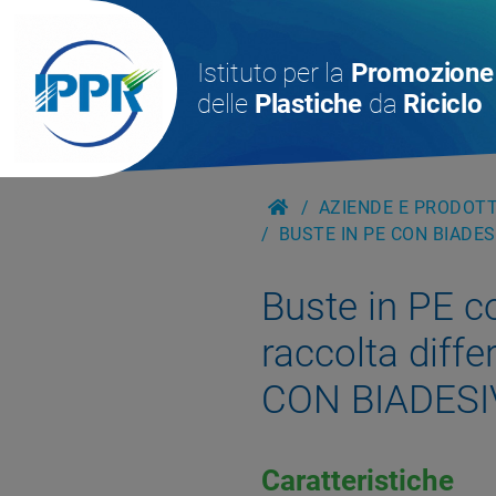
Istituto per la
Promozione
delle
Plastiche
da
Riciclo
AZIENDE E PRODOTTI
BUSTE IN PE CON BIADE
Buste in PE c
raccolta diff
CON BIADESI
Caratteristiche