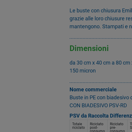
Le buste con chiusura Emilg
grazie alle loro chiusure re
mantengono. Stampati e non
Dimensioni
da 30 cm x 40 cm a 80 cm 
150 micron
Nome commerciale
Buste in PE con biadesivo 
CON BIADESIVO PSV-RD
PSV da Raccolta Differenz
Totale
Riciclato
Riciclato
T
riciclato
post-
pre-
S
consumo
consumo