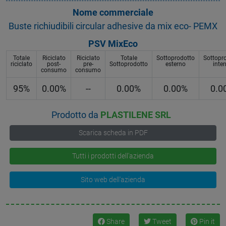
Nome commerciale
Buste richiudibili circular adhesive da mix eco- PEMX
PSV MixEco
Totale
Riciclato
Riciclato
Totale
Sottoprodotto
Sottopr
riciclato
post-
pre-
Sottoprodotto
esterno
inte
consumo
consumo
95%
0.00%
--
0.00%
0.00%
0.0
Prodotto da
PLASTILENE SRL
Scarica scheda in PDF
Tutti i prodotti dell'azienda
Sito web dell'azienda
Share
Tweet
Pin it