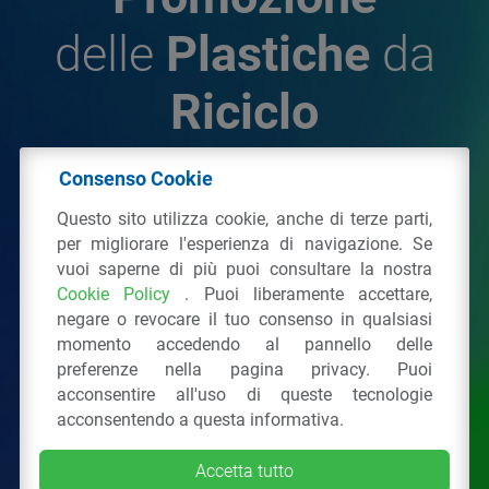
delle
Plastiche
da
Riciclo
Consenso Cookie
© 2026 - IPPR Istituto per la Promozione delle
Questo sito utilizza cookie, anche di terze parti,
Plastiche da Riciclo
per migliorare l'esperienza di navigazione. Se
C.F. 97381090154
vuoi saperne di più puoi consultare la nostra
Cookie Policy
. Puoi liberamente accettare,
Via San Vittore 36
20123
Milano
(MI)
negare o revocare il tuo consenso in qualsiasi
Tel.: 02 43928225.
momento accedendo al pannello delle
preferenze nella pagina privacy. Puoi
acconsentire all'uso di queste tecnologie
Tutti i diritti riservati
Privacy Policy
&
Cookie
acconsentendo a questa informativa.
Accetta tutto