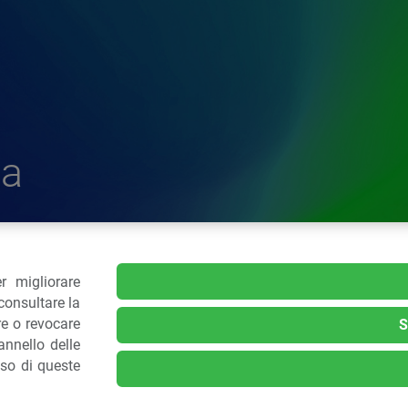
a
r migliorare
delle Plastiche
consultare la
re o revocare
S
nnello delle
.: 02 43928225.
uso di queste
kie