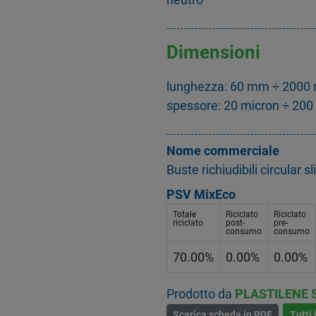
Dimensioni
lunghezza: 60 mm ÷ 2000
spessore: 20 micron ÷ 200
Nome commerciale
Buste richiudibili circular 
PSV MixEco
Totale
Riciclato
Riciclato
riciclato
post-
pre-
consumo
consumo
70.00%
0.00%
0.00%
Prodotto da
PLASTILENE 
Scarica scheda in PDF
Tutti 