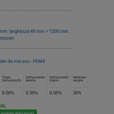
 mm. larghezza 40 mm ÷ 1200 mm.
 micron
slider da mix eco - PEMX
Totale
Sottoprodotto
Sottoprodotto
Materiale
Sottoprodotto
esterno
interno
vergine
0.00%
0.00%
0.00%
30%
SRL
i prodotti dell'azienda