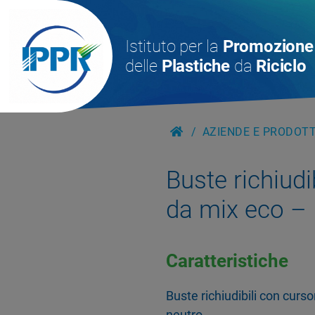
Istituto per la
Promozione
delle
Plastiche
da
Riciclo
AZIENDE E PRODOTTI
Buste richiudib
da mix eco 
Caratteristiche
Buste richiudibili con cur
neutro