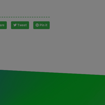
are
Tweet
Pin it