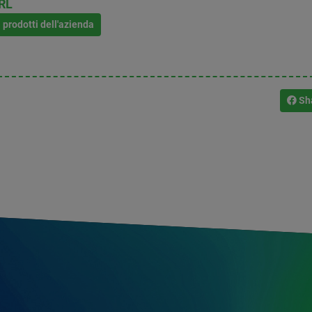
RL
i prodotti dell'azienda
Sh