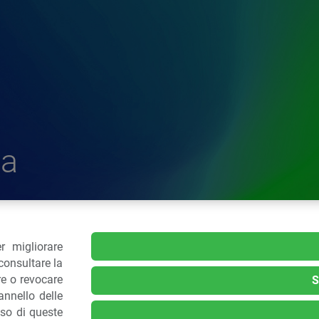
a
r migliorare
delle Plastiche
consultare la
re o revocare
S
nnello delle
.: 02 43928225.
uso di queste