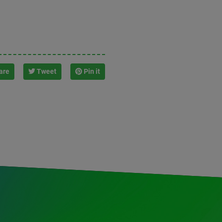
are
Tweet
Pin it