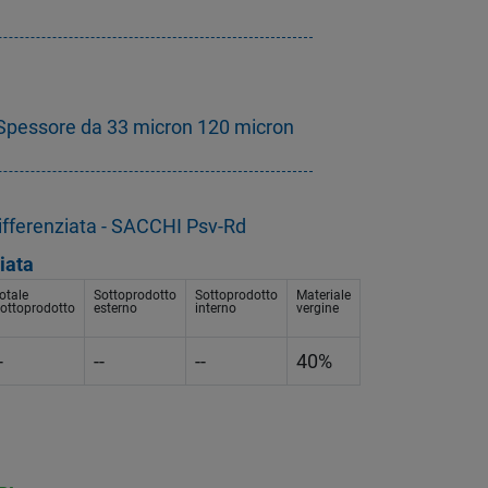
Spessore da 33 micron 120 micron
ifferenziata - SACCHI Psv-Rd
iata
otale
Sottoprodotto
Sottoprodotto
Materiale
ottoprodotto
esterno
interno
vergine
-
--
--
40%