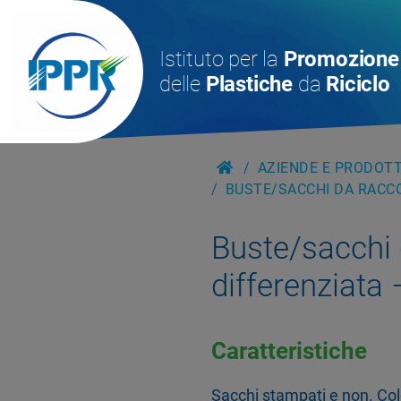
Istituto per la
Promozione
delle
Plastiche
da
Riciclo
AZIENDE E PRODOTTI
BUSTE/SACCHI DA RACCO
Buste/sacchi 
differenziat
Caratteristiche
Sacchi stampati e non. Col