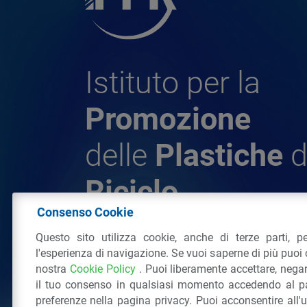
Istituto per la
Promozione
delle
Plastiche
d
Riciclo
Consenso Cookie
Questo sito utilizza cookie, anche di terze parti, pe
© 2026 - IPPR Istituto per la Promozione 
l'esperienza di navigazione. Se vuoi saperne di più puoi 
da Riciclo
nostra
Cookie Policy
. Puoi liberamente accettare, nega
C.F. 97381090154
il tuo consenso in qualsiasi momento accedendo al pa
Via San Vittore 36
20123
Milano
(MI)
Tel
preferenze nella pagina privacy. Puoi acconsentire all'