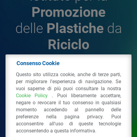
Promozione
delle
Plastiche
da
Riciclo
Consenso Cookie
© 2026 - IPPR Istituto per la Promozione delle
Questo sito utilizza cookie, anche di terze parti,
Plastiche da Riciclo
per migliorare l'esperienza di navigazione. Se
C.F. 97381090154
vuoi saperne di più puoi consultare la nostra
Cookie Policy
. Puoi liberamente accettare,
Via San Vittore 36
20123
Milano
(MI)
negare o revocare il tuo consenso in qualsiasi
Tel.: 02 43928225.
momento accedendo al pannello delle
preferenze nella pagina privacy. Puoi
acconsentire all'uso di queste tecnologie
Tutti i diritti riservati
Privacy Policy
&
Cookie
acconsentendo a questa informativa.