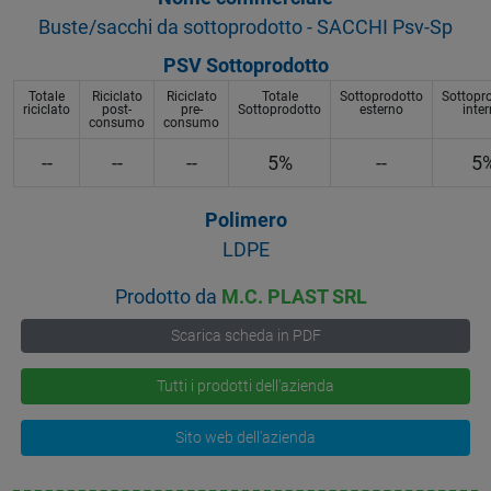
Buste/sacchi da sottoprodotto - SACCHI Psv-Sp
PSV Sottoprodotto
Totale
Riciclato
Riciclato
Totale
Sottoprodotto
Sottopr
riciclato
post-
pre-
Sottoprodotto
esterno
inte
consumo
consumo
--
--
--
5%
--
5
Polimero
LDPE
Prodotto da
M.C. PLAST SRL
Scarica scheda in PDF
Tutti i prodotti dell'azienda
Sito web dell'azienda