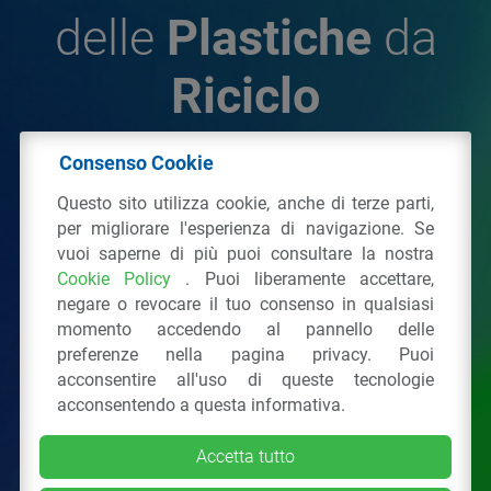
delle
Plastiche
da
Riciclo
Consenso Cookie
© 2026 - IPPR Istituto per la Promozione delle
Questo sito utilizza cookie, anche di terze parti,
Plastiche da Riciclo
per migliorare l'esperienza di navigazione. Se
C.F. 97381090154
vuoi saperne di più puoi consultare la nostra
Cookie Policy
. Puoi liberamente accettare,
Via San Vittore 36
20123
Milano
(MI)
negare o revocare il tuo consenso in qualsiasi
Tel.: 02 43928225.
momento accedendo al pannello delle
preferenze nella pagina privacy. Puoi
acconsentire all'uso di queste tecnologie
Tutti i diritti riservati
Privacy Policy
&
Cookie
acconsentendo a questa informativa.
Accetta tutto