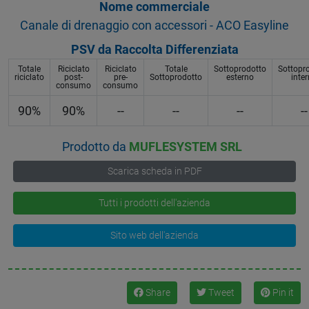
Nome commerciale
Canale di drenaggio con accessori - ACO Easyline
PSV da Raccolta Differenziata
Totale
Riciclato
Riciclato
Totale
Sottoprodotto
Sottopr
riciclato
post-
pre-
Sottoprodotto
esterno
inte
consumo
consumo
90%
90%
--
--
--
--
Prodotto da
MUFLESYSTEM SRL
Scarica scheda in PDF
Tutti i prodotti dell'azienda
Sito web dell'azienda
Share
Tweet
Pin it