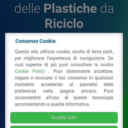
delle
Plastiche
da
Riciclo
Consenso Cookie
© 2026 - IPPR Istituto per la Promozione delle
Questo sito utilizza cookie, anche di terze parti,
Plastiche da Riciclo
per migliorare l'esperienza di navigazione. Se
C.F. 97381090154
vuoi saperne di più puoi consultare la nostra
Cookie Policy
. Puoi liberamente accettare,
Via San Vittore 36
20123
Milano
(MI)
negare o revocare il tuo consenso in qualsiasi
Tel.: 02 43928225.
momento accedendo al pannello delle
preferenze nella pagina privacy. Puoi
acconsentire all'uso di queste tecnologie
Tutti i diritti riservati
Privacy Policy
&
Cookie
acconsentendo a questa informativa.
Accetta tutto