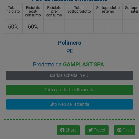
Totale
Riciclato
Riciclato
Totale
Sottoprodotto
Sottopr
riciclato
post-
pre-
Sottoprodotto
esterno
inte
consumo
consumo
60%
60%
--
--
--
--
Polimero
PE
Prodotto da
GAMPLAST SPA
Scarica scheda in PDF
Tutti i prodotti dell'azienda
Sito web dell'azienda
Share
Tweet
Pin it