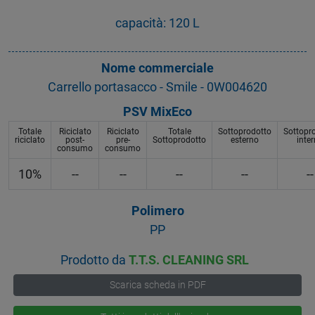
capacità: 120 L
Nome commerciale
Carrello portasacco - Smile - 0W004620
PSV MixEco
Totale
Riciclato
Riciclato
Totale
Sottoprodotto
Sottopr
riciclato
post-
pre-
Sottoprodotto
esterno
inte
consumo
consumo
10%
--
--
--
--
--
Polimero
PP
Prodotto da
T.T.S. CLEANING SRL
Scarica scheda in PDF