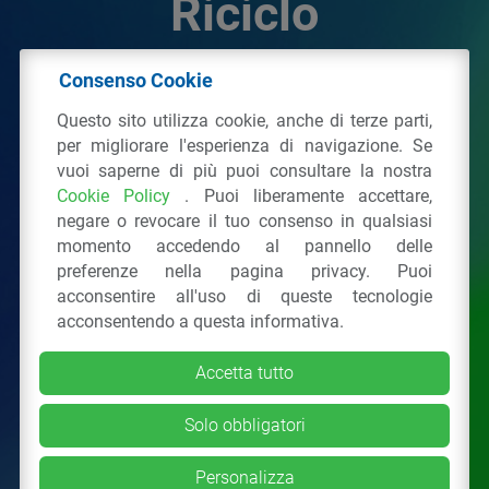
Riciclo
Consenso Cookie
© 2026 - IPPR Istituto per la Promozione delle
Questo sito utilizza cookie, anche di terze parti,
Plastiche da Riciclo
per migliorare l'esperienza di navigazione. Se
C.F. 97381090154
vuoi saperne di più puoi consultare la nostra
Cookie Policy
. Puoi liberamente accettare,
Via San Vittore 36
20123
Milano
(MI)
negare o revocare il tuo consenso in qualsiasi
Tel.: 02 43928225.
momento accedendo al pannello delle
preferenze nella pagina privacy. Puoi
acconsentire all'uso di queste tecnologie
Tutti i diritti riservati
Privacy Policy
&
Cookie
acconsentendo a questa informativa.
Accetta tutto
Solo obbligatori
Personalizza