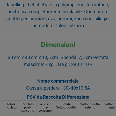
labelling). L'etichetta è in polipropilene, termofusa,
anch'essa completamente riciclabile. Contenitore
adatto per: primizie, uva, agrumi, zucchine, ciliegie,
pomodori. Colori: azzurro
Dimensioni
30 cm x 40 cm x 13,5 cm. Sponda: 7,5 cm Portata
massima: 7 kg Tara gr. 340 ± 10%
Nome commerciale
Cassa a perdere - 30x40x13,5A
PSV da Raccolta Differenziata
Totale
Riciclato
Riciclato
Totale
Sottoprodotto
Sottopr
riciclato
post-
pre-
Sottoprodotto
esterno
inte
consumo
consumo