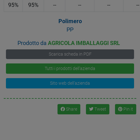
95%
95%
--
--
--
--
Polimero
PP
Prodotto da
AGRICOLA IMBALLAGGI SRL
Scarica scheda in PDF
Tutti i prodotti dell'azienda
Sito web dell'azienda
Share
Tweet
Pin it