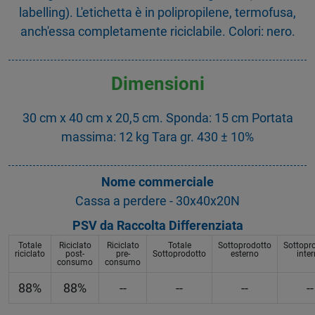
labelling). L'etichetta è in polipropilene, termofusa,
anch'essa completamente riciclabile. Colori: nero.
Dimensioni
30 cm x 40 cm x 20,5 cm. Sponda: 15 cm Portata
massima: 12 kg Tara gr. 430 ± 10%
Nome commerciale
Cassa a perdere - 30x40x20N
PSV da Raccolta Differenziata
Totale
Riciclato
Riciclato
Totale
Sottoprodotto
Sottopr
riciclato
post-
pre-
Sottoprodotto
esterno
inte
consumo
consumo
88%
88%
--
--
--
--