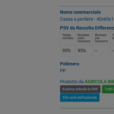
Nome commerciale
Cassa a perdere - 40x60x
PSV da Raccolta Differenz
Totale
Riciclato
Riciclato
T
riciclato
post-
pre-
S
consumo
consumo
95%
95%
--
-
Polimero
PP
Prodotto da
AGRICOLA IM
Scarica scheda in PDF
Tutti 
Sito web dell'azienda