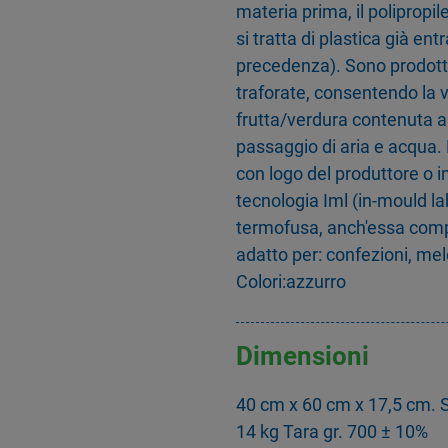
materia prima, il polipropil
si tratta di plastica già ent
precedenza). Sono prodotti
traforate, consentendo la vi
frutta/verdura contenuta all
passaggio di aria e acqua.
con logo del produttore o 
tecnologia Iml (in-mould lab
termofusa, anch'essa compl
adatto per: confezioni, mel
Colori:azzurro
Dimensioni
40 cm x 60 cm x 17,5 cm. 
14 kg Tara gr. 700 ± 10%