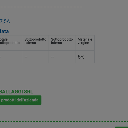
17,5A
iata
otale
Sottoprodotto
Sottoprodotto
Materiale
ottoprodotto
esterno
interno
vergine
-
--
--
5%
BALLAGGI SRL
i prodotti dell'azienda