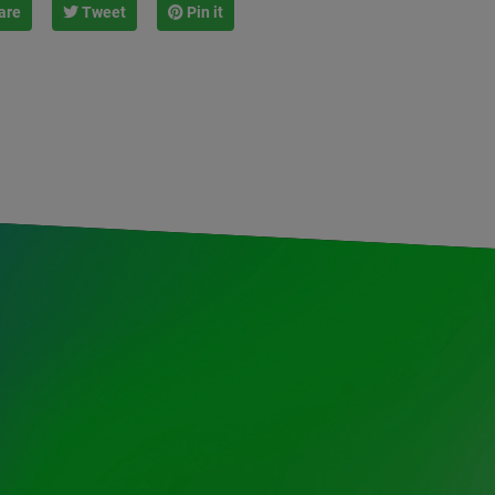
are
Tweet
Pin it