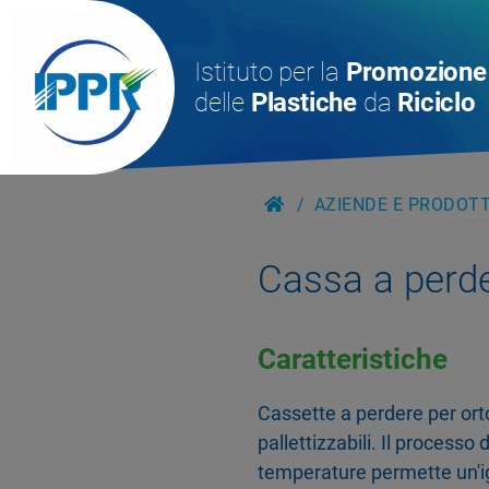
Istituto per la
Promozione
delle
Plastiche
da
Riciclo
AZIENDE E PRODOTTI
Cassa a perd
Caratteristiche
Cassette a perdere per ortof
pallettizzabili. Il process
temperature permette un'ig