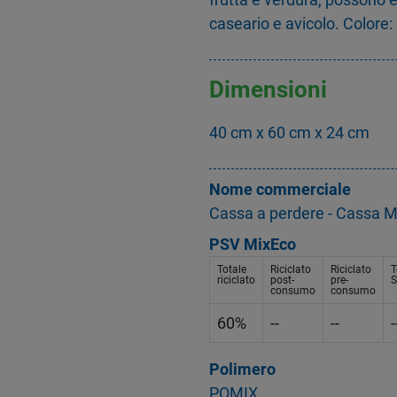
caseario e avicolo. Colore:
Dimensioni
40 cm x 60 cm x 24 cm
Nome commerciale
Cassa a perdere - Cassa
PSV MixEco
Totale
Riciclato
Riciclato
T
riciclato
post-
pre-
S
consumo
consumo
60%
--
--
-
Polimero
POMIX