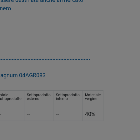
 nero.
 Magnum 04AGR083
otale
Sottoprodotto
Sottoprodotto
Materiale
ottoprodotto
esterno
interno
vergine
-
--
--
40%