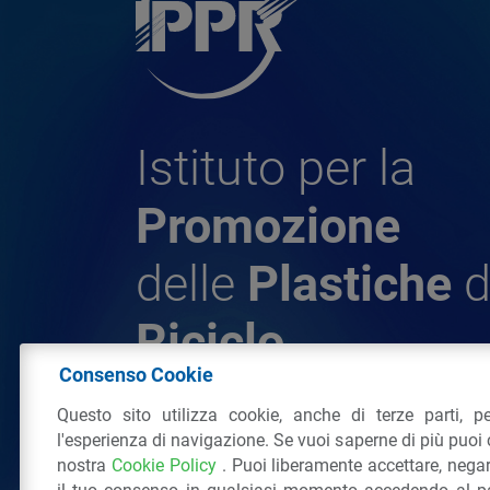
Istituto per la
Promozione
delle
Plastiche
d
Riciclo
Consenso Cookie
Questo sito utilizza cookie, anche di terze parti, pe
© 2026 - IPPR Istituto per la Promozione 
l'esperienza di navigazione. Se vuoi saperne di più puoi 
da Riciclo
nostra
Cookie Policy
. Puoi liberamente accettare, nega
C.F. 97381090154