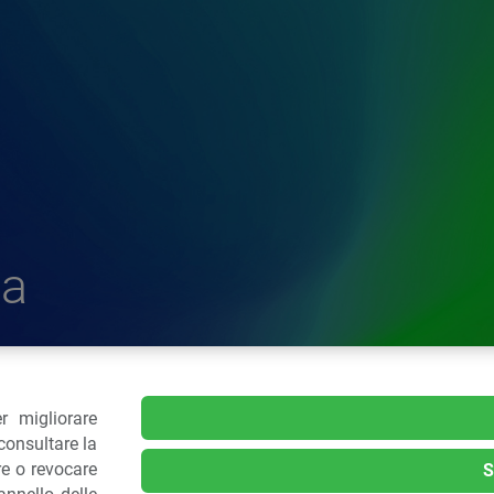
a
r migliorare
delle Plastiche
consultare la
re o revocare
S