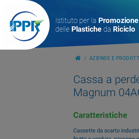
Istituto per la
Promozione
delle
Plastiche
da
Riciclo
AZIENDE E PRODOTTI
Cassa a perd
Magnum 04A
Caratteristiche
Cassette da scarto industria
frutta e verdura, possono 