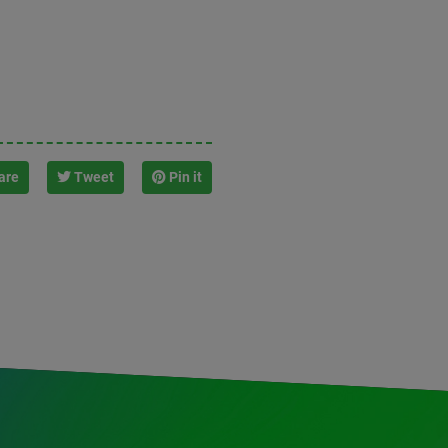
are
Tweet
Pin it