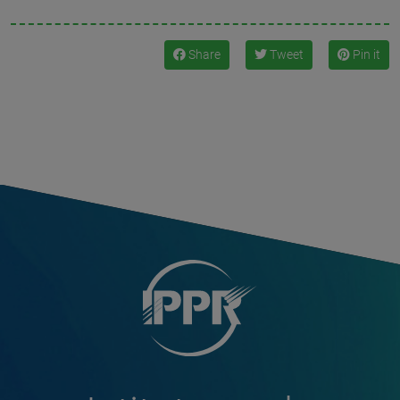
Share
Tweet
Pin it