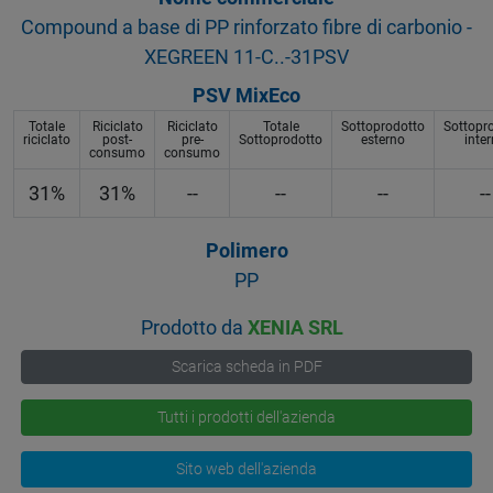
Compound a base di PP rinforzato fibre di carbonio -
XEGREEN 11-C..-31PSV
PSV MixEco
Totale
Riciclato
Riciclato
Totale
Sottoprodotto
Sottopr
riciclato
post-
pre-
Sottoprodotto
esterno
inte
consumo
consumo
31%
31%
--
--
--
--
Polimero
PP
Prodotto da
XENIA SRL
Scarica scheda in PDF
Tutti i prodotti dell'azienda
Sito web dell'azienda