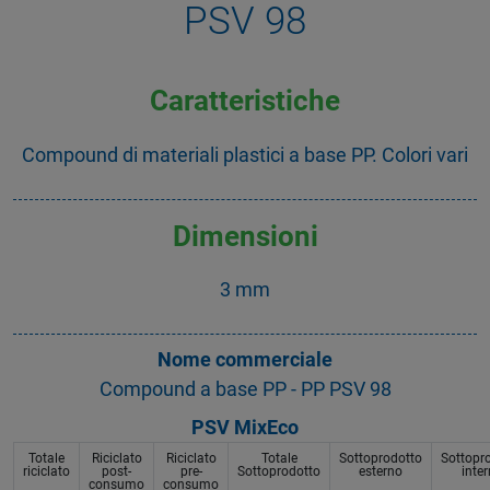
PSV 98
Caratteristiche
Compound di materiali plastici a base PP. Colori vari
Dimensioni
3 mm
Nome commerciale
Compound a base PP - PP PSV 98
PSV MixEco
Totale
Riciclato
Riciclato
Totale
Sottoprodotto
Sottopr
riciclato
post-
pre-
Sottoprodotto
esterno
inte
consumo
consumo