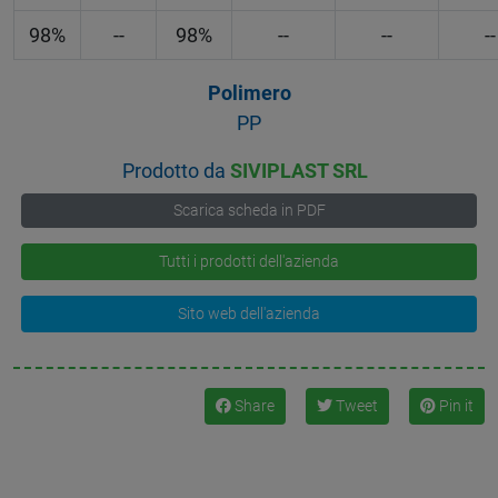
98%
--
98%
--
--
--
Polimero
PP
Prodotto da
SIVIPLAST SRL
Scarica scheda in PDF
Tutti i prodotti dell'azienda
Sito web dell'azienda
Share
Tweet
Pin it