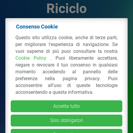
Riciclo
Consenso Cookie
© 2026 - IPPR Istituto per la Promozione delle
Questo sito utilizza cookie, anche di terze parti,
Plastiche da Riciclo
per migliorare l'esperienza di navigazione. Se
C.F. 97381090154
vuoi saperne di più puoi consultare la nostra
Cookie Policy
. Puoi liberamente accettare,
Via San Vittore 36
20123
Milano
(MI)
negare o revocare il tuo consenso in qualsiasi
Tel.: 02 43928225.
momento accedendo al pannello delle
preferenze nella pagina privacy. Puoi
acconsentire all'uso di queste tecnologie
Tutti i diritti riservati
Privacy Policy
&
Cookie
acconsentendo a questa informativa.
Accetta tutto
Solo obbligatori