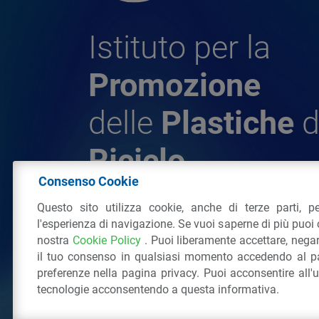
Istituto per la
Promozione
delle
Plastiche
d
Riciclo
Consenso Cookie
Questo sito utilizza cookie, anche di terze parti, pe
© 2026 - IPPR Istituto per la Promozione 
l'esperienza di navigazione. Se vuoi saperne di più puoi 
da Riciclo
nostra
Cookie Policy
. Puoi liberamente accettare, nega
C.F. 97381090154
il tuo consenso in qualsiasi momento accedendo al pa
Via San Vittore 36
20123
Milano
(MI)
Tel
preferenze nella pagina privacy. Puoi acconsentire all'
tecnologie acconsentendo a questa informativa.
Tutti i diritti riservati
Privacy Policy
&
Coo