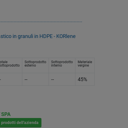
tico in granuli in HDPE - KORlene
otale
Sottoprodotto
Sottoprodotto
Materiale
ottoprodotto
esterno
interno
vergine
-
--
--
45%
 SPA
i prodotti dell'azienda