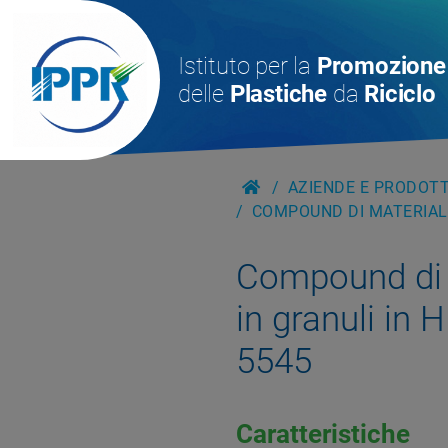
Istituto per la
Promozione
delle
Plastiche
da
Riciclo
AZIENDE E PRODOTTI
COMPOUND DI MATERIALE
Compound di m
in granuli in
5545
Caratteristiche