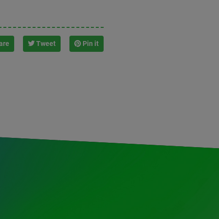
are
Tweet
Pin it