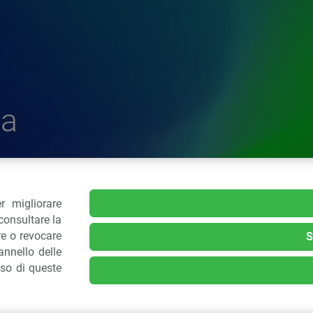
a
r migliorare
delle Plastiche
consultare la
re o revocare
S
nnello delle
.: 02 43928225.
uso di queste
kie