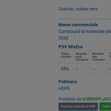
Granulo, colore nero
Nome commerciale
Compound di materiale plas
5545
PSV MixEco
Totale
Riciclato
Riciclato
T
riciclato
post-
pre-
S
consumo
consumo
55%
--
--
-
Polimero
HDPE
Prodotto da
KOREMPLAST
Scarica scheda in PDF
Tutti 