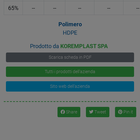
65%
--
--
--
--
--
Polimero
HDPE
Prodotto da
KOREMPLAST SPA
Scarica scheda in PDF
Tutti i prodotti dell'azienda
Sito web dell'azienda
Share
Tweet
Pin it