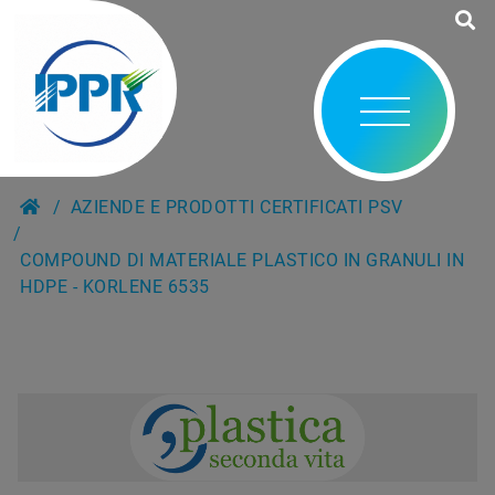
AZIENDE E PRODOTTI CERTIFICATI PSV
COMPOUND DI MATERIALE PLASTICO IN GRANULI IN
HDPE - KORLENE 6535