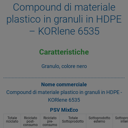
Compound di materiale
plastico in granuli in HDPE
– KORlene 6535
Caratteristiche
Granulo, colore nero
Nome commerciale
Compound di materiale plastico in granuli in HDPE -
KORlene 6535
PSV MixEco
Totale
Riciclato
Riciclato
Totale
Sottoprodotto
Sottopr
riciclato
post-
pre-
Sottoprodotto
esterno
inte
consumo
consumo