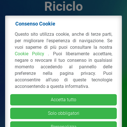
Riciclo
Consenso Cookie
© 2026 - IPPR Istituto per la Promozione delle
Questo sito utilizza cookie, anche di terze parti,
Plastiche da Riciclo
per migliorare l'esperienza di navigazione. Se
C.F. 97381090154
vuoi saperne di più puoi consultare la nostra
Cookie Policy
. Puoi liberamente accettare,
Via San Vittore 36
20123
Milano
(MI)
negare o revocare il tuo consenso in qualsiasi
Tel.: 02 43928225.
momento accedendo al pannello delle
preferenze nella pagina privacy. Puoi
acconsentire all'uso di queste tecnologie
Tutti i diritti riservati
Privacy Policy
&
Cookie
acconsentendo a questa informativa.
Accetta tutto
Solo obbligatori
Personalizza