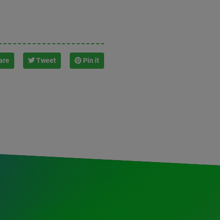
are
Tweet
Pin it