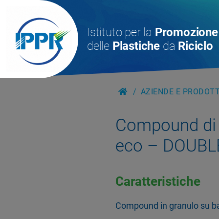
Istituto per la
Promozione
delle
Plastiche
da
Riciclo
AZIENDE E PRODOTTI
Compound di
eco – DOUBL
Caratteristiche
Compound in granulo su ba