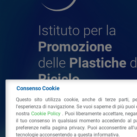
Istituto per la
Promozione
delle
Plastiche
d
Riciclo
Consenso Cookie
Questo sito utilizza cookie, anche di terze parti, pe
© 2026 - IPPR Istituto per la Promozione 
l'esperienza di navigazione. Se vuoi saperne di più puoi 
da Riciclo
nostra
Cookie Policy
. Puoi liberamente accettare, nega
C.F. 97381090154
il tuo consenso in qualsiasi momento accedendo al pa
Via San Vittore 36
20123
Milano
(MI)
Tel
preferenze nella pagina privacy. Puoi acconsentire all'
tecnologie acconsentendo a questa informativa.
Tutti i diritti riservati
Privacy Policy
&
Coo