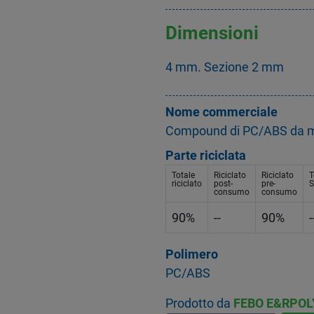
Dimensioni
4 mm. Sezione 2 mm
Nome commerciale
Compound di PC/ABS da 
Parte riciclata
Totale
Riciclato
Riciclato
T
riciclato
post-
pre-
S
consumo
consumo
90%
--
90%
-
Polimero
PC/ABS
Prodotto da
FEBO E&RPOL