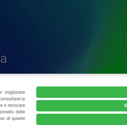
a
r migliorare
delle Plastiche
consultare la
re o revocare
S
nnello delle
.: 02 43928225.
uso di queste
kie