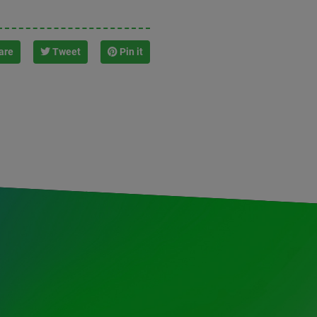
are
Tweet
Pin it