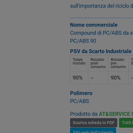
sull'importanza del riciclo d
Nome commerciale
Compound di PC/ABS da sc
PC/ABS 90
PSV da Scarto Industriale
Totale
Riciclato
Riciclato
T
riciclato
post-
pre-
S
consumo
consumo
90%
--
90%
-
Polimero
PC/ABS
Prodotto da
AT&SERVICE 
Scarica scheda in PDF
Tutti 
Sito web dell'azienda