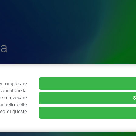
a
r migliorare
delle Plastiche
consultare la
re o revocare
S
nnello delle
.: 02 43928225.
uso di queste
kie