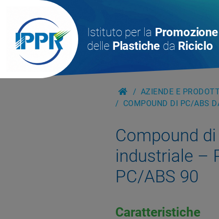
Istituto per la
Promozione
delle
Plastiche
da
Riciclo
AZIENDE E PRODOTTI
COMPOUND DI PC/ABS DA
Compound di 
industriale –
PC/ABS 90
Caratteristiche