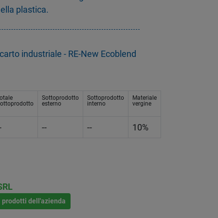
ella plastica.
arto industriale - RE-New Ecoblend
otale
Sottoprodotto
Sottoprodotto
Materiale
ottoprodotto
esterno
interno
vergine
-
--
--
10%
SRL
i prodotti dell'azienda