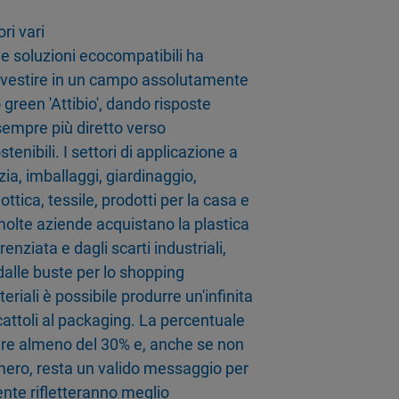
i vari
ve soluzioni ecocompatibili ha
investire in un campo assolutamente
 green 'Attibio', dando risposte
empre più diretto verso
stenibili. I settori di applicazione a
izia, imballaggi, giardinaggio,
ottica, tessile, prodotti per la casa e
molte aziende acquistano la plastica
renziata e dagli scarti industriali,
 dalle buste per lo shopping
teriali è possibile produrre un'infinita
cattoli al packaging. La percentuale
sere almeno del 30% e, anche se non
ro, resta un valido messaggio per
nte rifletteranno meglio