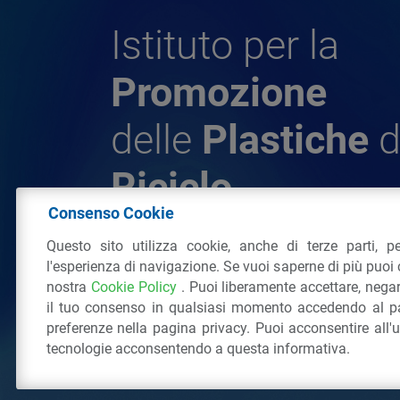
Istituto per la
Promozione
delle
Plastiche
d
Riciclo
Consenso Cookie
Questo sito utilizza cookie, anche di terze parti, pe
© 2026 - IPPR Istituto per la Promozione 
l'esperienza di navigazione. Se vuoi saperne di più puoi 
da Riciclo
nostra
Cookie Policy
. Puoi liberamente accettare, nega
C.F. 97381090154
il tuo consenso in qualsiasi momento accedendo al pa
Via San Vittore 36
20123
Milano
(MI)
Tel
preferenze nella pagina privacy. Puoi acconsentire all'
tecnologie acconsentendo a questa informativa.
Tutti i diritti riservati
Privacy Policy
&
Coo