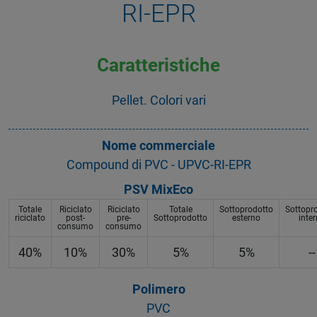
RI-EPR
Caratteristiche
Pellet. Colori vari
Nome commerciale
Compound di PVC - UPVC-RI-EPR
PSV MixEco
Totale
Riciclato
Riciclato
Totale
Sottoprodotto
Sottopr
riciclato
post-
pre-
Sottoprodotto
esterno
inte
consumo
consumo
40%
10%
30%
5%
5%
--
Polimero
PVC