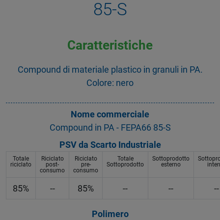
85-S
Caratteristiche
Compound di materiale plastico in granuli in PA.
Colore: nero
Nome commerciale
Compound in PA - FEPA66 85-S
PSV da Scarto Industriale
Totale
Riciclato
Riciclato
Totale
Sottoprodotto
Sottopr
riciclato
post-
pre-
Sottoprodotto
esterno
inte
consumo
consumo
85%
--
85%
--
--
--
Polimero