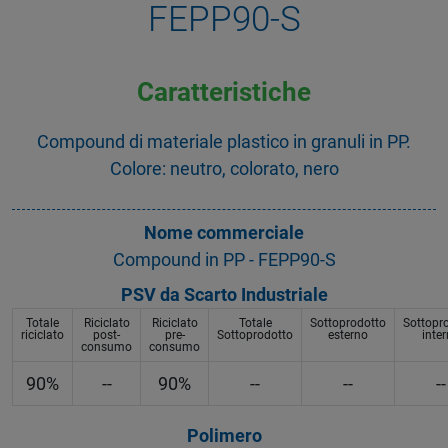
FEPP90-S
Caratteristiche
Compound di materiale plastico in granuli in PP.
Colore: neutro, colorato, nero
Nome commerciale
Compound in PP - FEPP90-S
PSV da Scarto Industriale
Totale
Riciclato
Riciclato
Totale
Sottoprodotto
Sottopr
riciclato
post-
pre-
Sottoprodotto
esterno
inte
consumo
consumo
90%
--
90%
--
--
--
Polimero