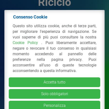
Riciclo
Consenso Cookie
© 2026 - IPPR Istituto per la Promozione delle
Questo sito utilizza cookie, anche di terze parti,
Plastiche da Riciclo
per migliorare l'esperienza di navigazione. Se
C.F. 97381090154
vuoi saperne di più puoi consultare la nostra
Cookie Policy
. Puoi liberamente accettare,
Via San Vittore 36
20123
Milano
(MI)
negare o revocare il tuo consenso in qualsiasi
Tel.: 02 43928225.
momento accedendo al pannello delle
preferenze nella pagina privacy. Puoi
acconsentire all'uso di queste tecnologie
Tutti i diritti riservati
Privacy Policy
&
Cookie
acconsentendo a questa informativa.
Accetta tutto
Solo obbligatori
Personalizza