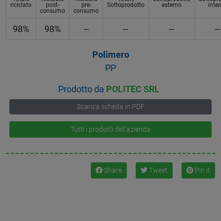
riciclato
post-
pre-
Sottoprodotto
esterno
inte
consumo
consumo
98%
98%
--
--
--
--
Polimero
PP
Prodotto da
POLITEC SRL
Scarica scheda in PDF
Tutti i prodotti dell'azienda
Share
Tweet
Pin it