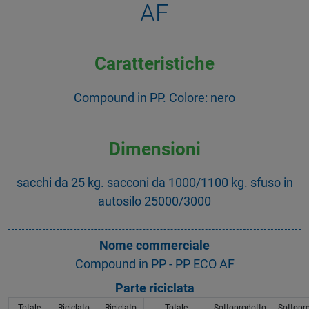
AF
Caratteristiche
Compound in PP. Colore: nero
Dimensioni
sacchi da 25 kg. sacconi da 1000/1100 kg. sfuso in
autosilo 25000/3000
Nome commerciale
Compound in PP - PP ECO AF
Parte riciclata
Totale
Riciclato
Riciclato
Totale
Sottoprodotto
Sottopr