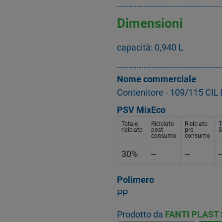
Dimensioni
capacità: 0,940 L
Nome commerciale
Contenitore - 109/115 CI
PSV MixEco
Totale
Riciclato
Riciclato
T
riciclato
post-
pre-
S
consumo
consumo
30%
--
--
-
Polimero
PP
Prodotto da
FANTI PLAST