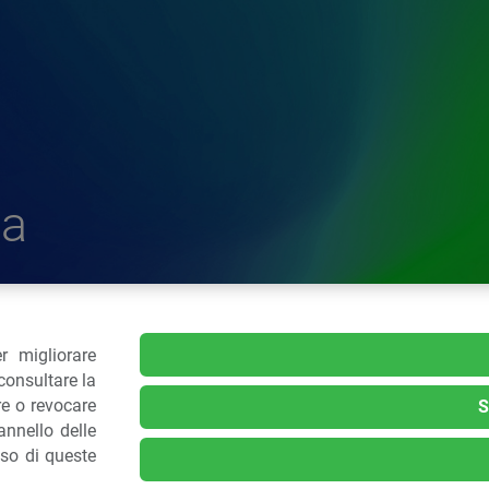
a
r migliorare
delle Plastiche
consultare la
re o revocare
S
nnello delle
.: 02 43928225.
uso di queste
kie