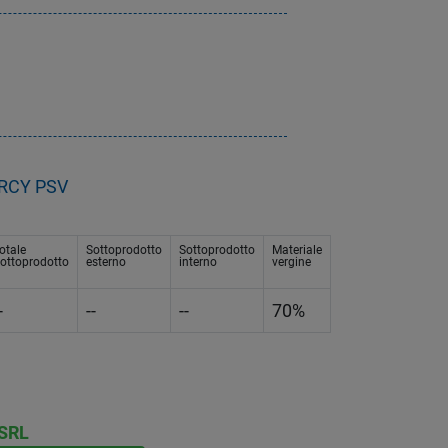
L RCY PSV
otale
Sottoprodotto
Sottoprodotto
Materiale
ottoprodotto
esterno
interno
vergine
-
--
--
70%
 SRL