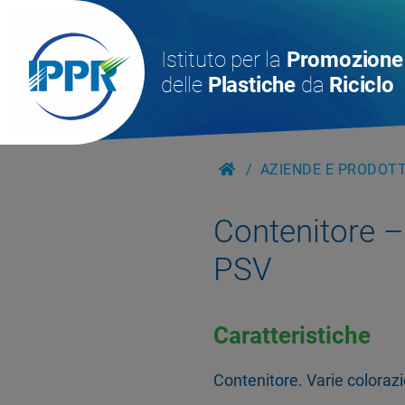
Istituto per la
Promozione
delle
Plastiche
da
Riciclo
AZIENDE E PRODOTTI
Contenitore 
PSV
Caratteristiche
Contenitore. Varie colorazi