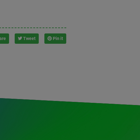
are
Tweet
Pin it