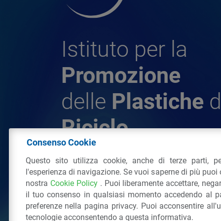
Istituto per la
Promozione
delle
Plastiche
d
Riciclo
Consenso Cookie
Questo sito utilizza cookie, anche di terze parti, pe
© 2026 - IPPR Istituto per la Promozione 
l'esperienza di navigazione. Se vuoi saperne di più puoi 
da Riciclo
nostra
Cookie Policy
. Puoi liberamente accettare, nega
C.F. 97381090154
il tuo consenso in qualsiasi momento accedendo al pa
Via San Vittore 36
20123
Milano
(MI)
Tel
preferenze nella pagina privacy. Puoi acconsentire all'
tecnologie acconsentendo a questa informativa.
Tutti i diritti riservati
Privacy Policy
&
Coo