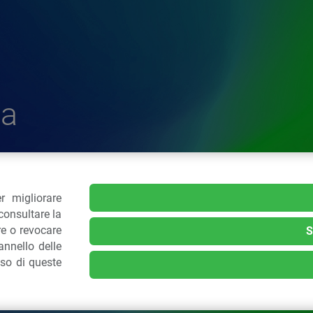
a
r migliorare
delle Plastiche
consultare la
re o revocare
S
nnello delle
.: 02 43928225.
uso di queste
kie