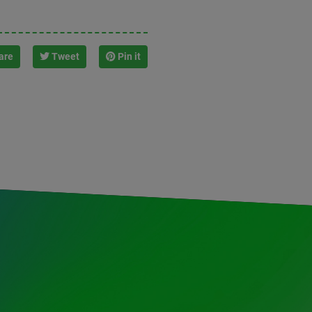
are
Tweet
Pin it