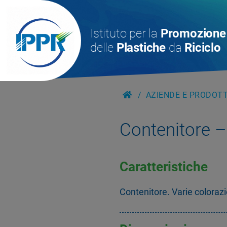
Istituto per la
Promozione
delle
Plastiche
da
Riciclo
AZIENDE E PRODOTTI
Contenitore 
Caratteristiche
Contenitore. Varie colorazi