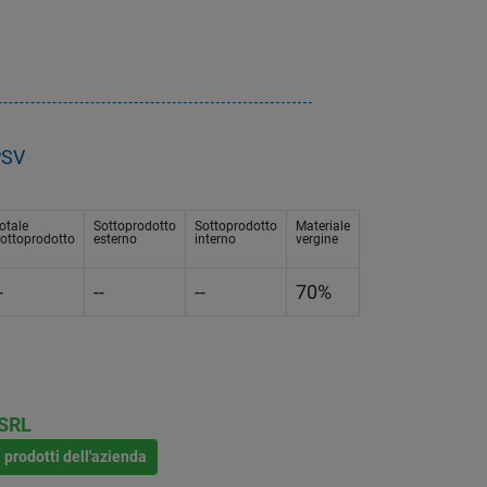
PSV
otale
Sottoprodotto
Sottoprodotto
Materiale
ottoprodotto
esterno
interno
vergine
-
--
--
70%
 SRL
i prodotti dell'azienda