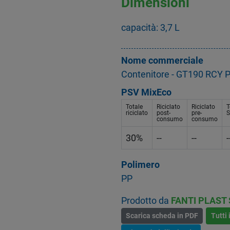
Dimensioni
capacità: 3,7 L
Nome commerciale
Contenitore - GT190 RCY 
PSV MixEco
Totale
Riciclato
Riciclato
T
riciclato
post-
pre-
S
consumo
consumo
30%
--
--
-
Polimero
PP
Prodotto da
FANTI PLAST
Scarica scheda in PDF
Tutti 