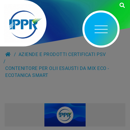
AZIENDE E PRODOTTI CERTIFICATI PSV
CONTENITORE PER OLII ESAUSTI DA MIX ECO -
ECOTANICA SMART