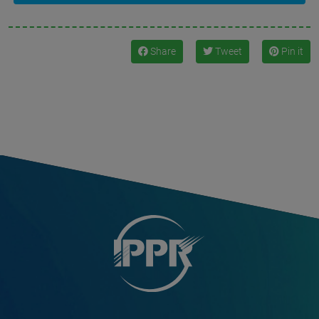
Share
Tweet
Pin it