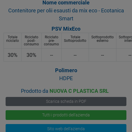
Nome commerciale
Contenitore per olii esausti da mix eco - Ecotanica
Smart
PSV MixEco
Totale
Riciclato
Riciclato
Totale
Sottoprodotto
Sottopr
riciclato
post-
pre-
Sottoprodotto
esterno
inte
consumo
consumo
30%
30%
--
--
--
--
Polimero
HDPE
Prodotto da
NUOVA C PLASTICA SRL
Scarica scheda in PDF
Tutti i prodotti dell'azienda
Sito web dell'azienda