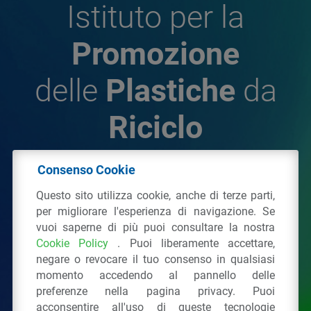
Istituto per la
Promozione
delle
Plastiche
da
Riciclo
Consenso Cookie
© 2026 - IPPR Istituto per la Promozione delle
Questo sito utilizza cookie, anche di terze parti,
Plastiche da Riciclo
per migliorare l'esperienza di navigazione. Se
C.F. 97381090154
vuoi saperne di più puoi consultare la nostra
Cookie Policy
. Puoi liberamente accettare,
Via San Vittore 36
20123
Milano
(MI)
negare o revocare il tuo consenso in qualsiasi
Tel.: 02 43928225.
momento accedendo al pannello delle
preferenze nella pagina privacy. Puoi
acconsentire all'uso di queste tecnologie