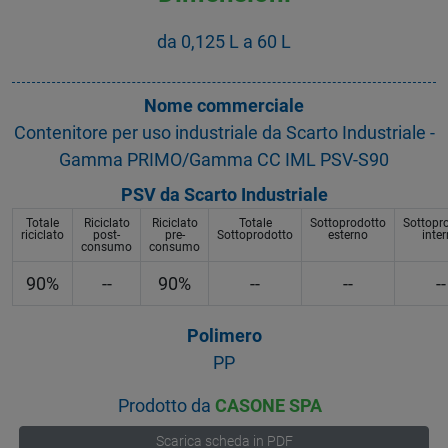
da 0,125 L a 60 L
Nome commerciale
Contenitore per uso industriale da Scarto Industriale -
Gamma PRIMO/Gamma CC IML PSV-S90
PSV da Scarto Industriale
Totale
Riciclato
Riciclato
Totale
Sottoprodotto
Sottopr
riciclato
post-
pre-
Sottoprodotto
esterno
inte
consumo
consumo
90%
--
90%
--
--
--
Polimero
PP
Prodotto da
CASONE SPA
Scarica scheda in PDF