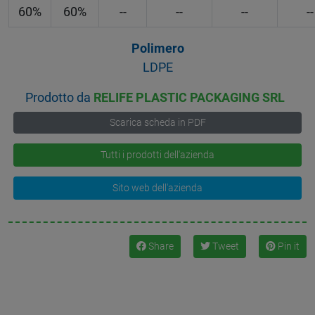
60%
60%
--
--
--
--
Polimero
LDPE
Prodotto da
RELIFE PLASTIC PACKAGING SRL
Scarica scheda in PDF
Tutti i prodotti dell'azienda
Sito web dell'azienda
Share
Tweet
Pin it