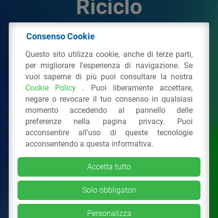
Riciclo
Consenso Cookie
© 2026 - IPPR Istituto per la Promozione delle
Questo sito utilizza cookie, anche di terze parti,
Plastiche da Riciclo
per migliorare l'esperienza di navigazione. Se
C.F. 97381090154
vuoi saperne di più puoi consultare la nostra
Cookie Policy
. Puoi liberamente accettare,
Via San Vittore 36
20123
Milano
(MI)
negare o revocare il tuo consenso in qualsiasi
Tel.: 02 43928225.
momento accedendo al pannello delle
preferenze nella pagina privacy. Puoi
acconsentire all'uso di queste tecnologie
Tutti i diritti riservati
Privacy Policy
&
Cookie
acconsentendo a questa informativa.
Accetta tutto
Solo obbligatori
Personalizza