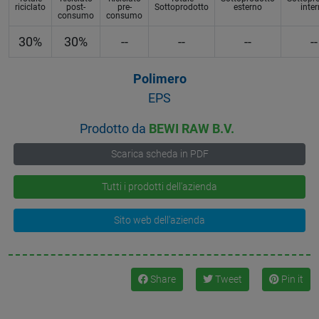
riciclato
post-
pre-
Sottoprodotto
esterno
inte
consumo
consumo
30%
30%
--
--
--
--
Polimero
EPS
Prodotto da
BEWI RAW B.V.
Scarica scheda in PDF
Tutti i prodotti dell'azienda
Sito web dell'azienda
Share
Tweet
Pin it