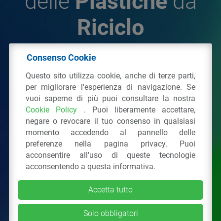
delle
Plastiche
da
Riciclo
Consenso Cookie
© 2026 - IPPR Istituto per la Promozione delle
Questo sito utilizza cookie, anche di terze parti,
Plastiche da Riciclo
per migliorare l'esperienza di navigazione. Se
C.F. 97381090154
vuoi saperne di più puoi consultare la nostra
Cookie Policy
. Puoi liberamente accettare,
Via San Vittore 36
20123
Milano
(MI)
negare o revocare il tuo consenso in qualsiasi
Tel.: 02 43928225.
momento accedendo al pannello delle
preferenze nella pagina privacy. Puoi
acconsentire all'uso di queste tecnologie
Tutti i diritti riservati
Privacy Policy
&
Cookie
acconsentendo a questa informativa.
Accetta tutto
Solo obbligatori