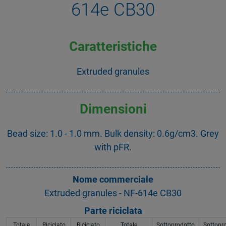
614e CB30
Caratteristiche
Extruded granules
Dimensioni
Bead size: 1.0 - 1.0 mm. Bulk density: 0.6g/cm3. Grey
with pFR.
Nome commerciale
Extruded granules - NF-614e CB30
Parte riciclata
Totale
Riciclato
Riciclato
Totale
Sottoprodotto
Sottopr