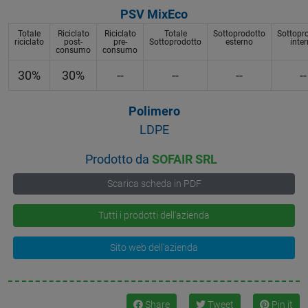
PSV MixEco
Totale
Riciclato
Riciclato
Totale
Sottoprodotto
Sottopr
riciclato
post-
pre-
Sottoprodotto
esterno
inte
consumo
consumo
30%
30%
--
--
--
--
Polimero
LDPE
Prodotto da
SOFAIR SRL
Scarica scheda in PDF
Tutti i prodotti dell'azienda
Sito web dell'azienda
Share
Tweet
Pin it