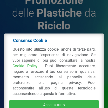
Promozione
delle
Plastiche
da
Riciclo
Consenso Cookie
© 2026 - IPPR Istituto per la Promozione delle
Questo sito utilizza cookie, anche di terze parti,
Plastiche da Riciclo
per migliorare l'esperienza di navigazione. Se
C.F. 97381090154
vuoi saperne di più puoi consultare la nostra
Cookie Policy
. Puoi liberamente accettare,
Via San Vittore 36
20123
Milano
(MI)
negare o revocare il tuo consenso in qualsiasi
Tel.: 02 43928225.
momento accedendo al pannello delle
preferenze nella pagina privacy. Puoi
acconsentire all'uso di queste tecnologie
Tutti i diritti riservati
Privacy Policy
&
Cookie
acconsentendo a questa informativa.
Accetta tutto