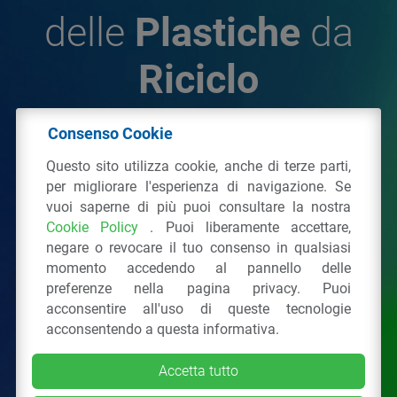
delle
Plastiche
da
Riciclo
Consenso Cookie
© 2026 - IPPR Istituto per la Promozione delle
Questo sito utilizza cookie, anche di terze parti,
Plastiche da Riciclo
per migliorare l'esperienza di navigazione. Se
C.F. 97381090154
vuoi saperne di più puoi consultare la nostra
Cookie Policy
. Puoi liberamente accettare,
Via San Vittore 36
20123
Milano
(MI)
negare o revocare il tuo consenso in qualsiasi
Tel.: 02 43928225.
momento accedendo al pannello delle
preferenze nella pagina privacy. Puoi
acconsentire all'uso di queste tecnologie
Tutti i diritti riservati
Privacy Policy
&
Cookie
acconsentendo a questa informativa.
Accetta tutto