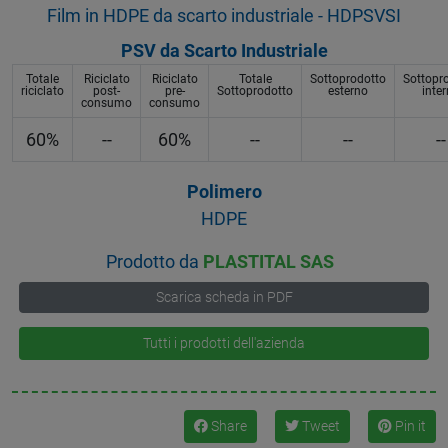
Film in HDPE da scarto industriale - HDPSVSI
PSV da Scarto Industriale
Totale
Riciclato
Riciclato
Totale
Sottoprodotto
Sottopr
riciclato
post-
pre-
Sottoprodotto
esterno
inte
consumo
consumo
60%
--
60%
--
--
--
Polimero
HDPE
Prodotto da
PLASTITAL SAS
Scarica scheda in PDF
Tutti i prodotti dell'azienda
Share
Tweet
Pin it