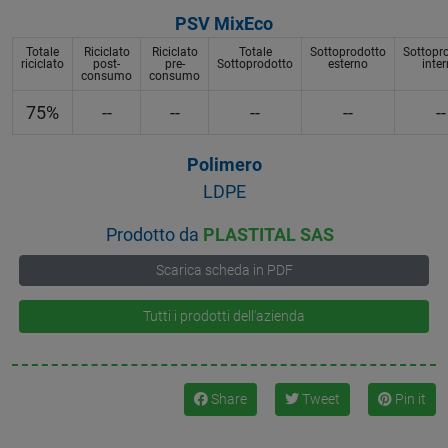
PSV MixEco
Totale
Riciclato
Riciclato
Totale
Sottoprodotto
Sottopr
riciclato
post-
pre-
Sottoprodotto
esterno
inte
consumo
consumo
75%
--
--
--
--
--
Polimero
LDPE
Prodotto da
PLASTITAL SAS
Scarica scheda in PDF
Tutti i prodotti dell'azienda
Share
Tweet
Pin it