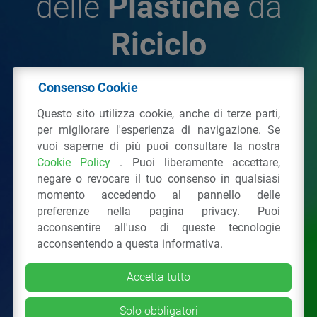
delle
Plastiche
da
Riciclo
Consenso Cookie
© 2026 - IPPR Istituto per la Promozione delle
Questo sito utilizza cookie, anche di terze parti,
Plastiche da Riciclo
per migliorare l'esperienza di navigazione. Se
C.F. 97381090154
vuoi saperne di più puoi consultare la nostra
Cookie Policy
. Puoi liberamente accettare,
Via San Vittore 36
20123
Milano
(MI)
negare o revocare il tuo consenso in qualsiasi
Tel.: 02 43928225.
momento accedendo al pannello delle
preferenze nella pagina privacy. Puoi
acconsentire all'uso di queste tecnologie
Tutti i diritti riservati
Privacy Policy
&
Cookie
acconsentendo a questa informativa.
Accetta tutto
Solo obbligatori