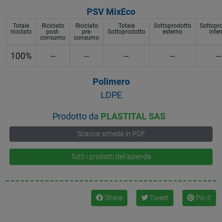
PSV MixEco
Totale
Riciclato
Riciclato
Totale
Sottoprodotto
Sottopr
riciclato
post-
pre-
Sottoprodotto
esterno
inte
consumo
consumo
100%
--
--
--
--
--
Polimero
LDPE
Prodotto da
PLASTITAL SAS
Scarica scheda in PDF
Tutti i prodotti dell'azienda
Share
Tweet
Pin it