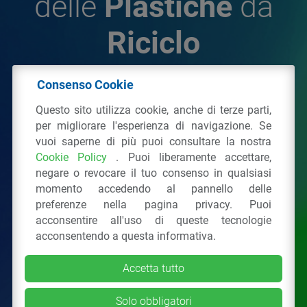
delle
Plastiche
da
Riciclo
Consenso Cookie
© 2026 - IPPR Istituto per la Promozione delle
Questo sito utilizza cookie, anche di terze parti,
Plastiche da Riciclo
per migliorare l'esperienza di navigazione. Se
C.F. 97381090154
vuoi saperne di più puoi consultare la nostra
Cookie Policy
. Puoi liberamente accettare,
Via San Vittore 36
20123
Milano
(MI)
negare o revocare il tuo consenso in qualsiasi
Tel.: 02 43928225.
momento accedendo al pannello delle
preferenze nella pagina privacy. Puoi
acconsentire all'uso di queste tecnologie
Tutti i diritti riservati
Privacy Policy
&
Cookie
acconsentendo a questa informativa.
Accetta tutto
Solo obbligatori