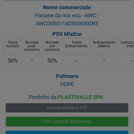
Nome commerciale
Flacone da mix eco - AWC -
AWC000011805006000R5
PSV MixEco
Totale
Riciclato
Riciclato
Totale
Sottoprodotto
Sottopr
riciclato
post-
pre-
Sottoprodotto
esterno
inte
consumo
consumo
50%
--
50%
--
--
--
Polimero
HDPE
Prodotto da
PLASTIVALLE SPA
Scarica scheda in PDF
Tutti i prodotti dell'azienda