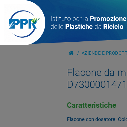
Istituto per la
Promozione
delle
Plastiche
da
Riciclo
AZIENDE E PRODOTTI
Flacone da m
D730000147
Caratteristiche
Flacone con dosatore. Colo