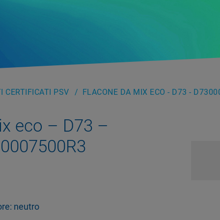
 CERTIFICATI PSV
FLACONE DA MIX ECO - D73 - D730
ix eco – D73 –
10007500R3
re: neutro