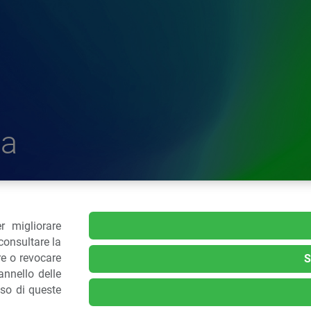
a
r migliorare
delle Plastiche
consultare la
re o revocare
S
nnello delle
.: 02 43928225.
uso di queste
kie