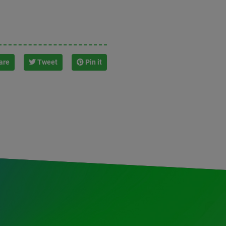
are
Tweet
Pin it