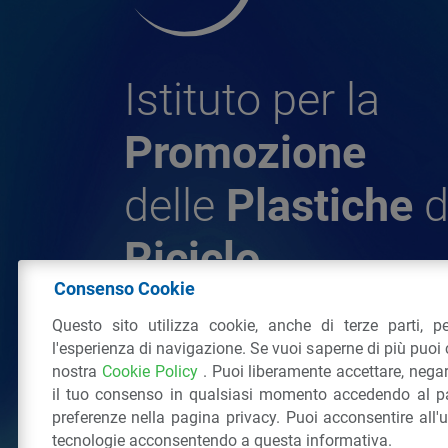
Istituto per la
Promozione
delle
Plastiche
d
Riciclo
Consenso Cookie
Questo sito utilizza cookie, anche di terze parti, pe
© 2026 - IPPR Istituto per la Promozione 
l'esperienza di navigazione. Se vuoi saperne di più puoi 
da Riciclo
nostra
Cookie Policy
. Puoi liberamente accettare, nega
C.F. 97381090154
il tuo consenso in qualsiasi momento accedendo al pa
Via San Vittore 36
20123
Milano
(MI)
Tel
preferenze nella pagina privacy. Puoi acconsentire all'
tecnologie acconsentendo a questa informativa.
Tutti i diritti riservati
Privacy Policy
&
Coo