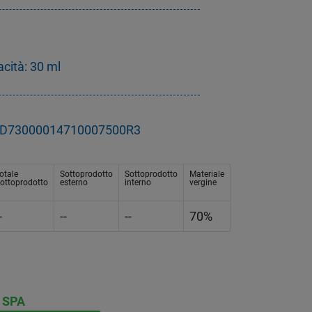
cità: 30 ml
 - D73000014710007500R3
otale
Sottoprodotto
Sottoprodotto
Materiale
ottoprodotto
esterno
interno
vergine
-
--
--
70%
 SPA