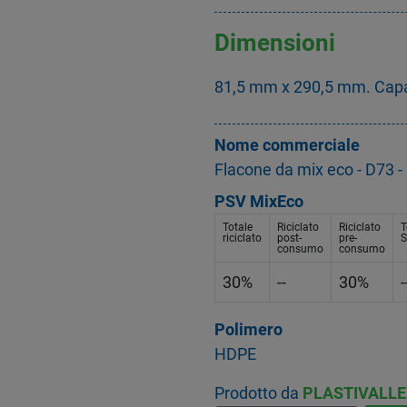
Dimensioni
81,5 mm x 290,5 mm. Capa
Nome commerciale
Flacone da mix eco - D73
PSV MixEco
Totale
Riciclato
Riciclato
T
riciclato
post-
pre-
S
consumo
consumo
30%
--
30%
-
Polimero
HDPE
Prodotto da
PLASTIVALLE