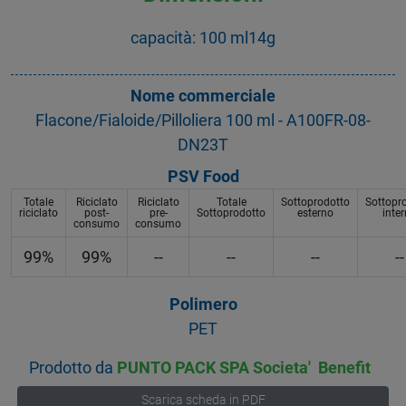
capacità: 100 ml14g
Nome commerciale
Flacone/Fialoide/Pilloliera 100 ml - A100FR-08-
DN23T
PSV Food
Totale
Riciclato
Riciclato
Totale
Sottoprodotto
Sottopr
riciclato
post-
pre-
Sottoprodotto
esterno
inte
consumo
consumo
99%
99%
--
--
--
--
Polimero
PET
Prodotto da
PUNTO PACK SPA Societa' Benefit
Scarica scheda in PDF