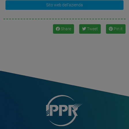
Sito web dell'azienda
Share
Tweet
Pin it