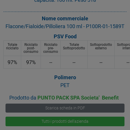
Nome commerciale
Flacone/Fialoide/Pilloliera 100 ml - P100R-01-1589T
PSV Food
Totale
Riciclato
Riciclato
Totale
Sottoprodotto
Sottopr
riciclato
post-
pre-
Sottoprodotto
esterno
inte
consumo
consumo
97%
97%
--
--
--
--
Polimero
PET
Prodotto da
PUNTO PACK SPA Societa' Benefit
Scarica scheda in PDF
Tutti i prodotti dell'azienda