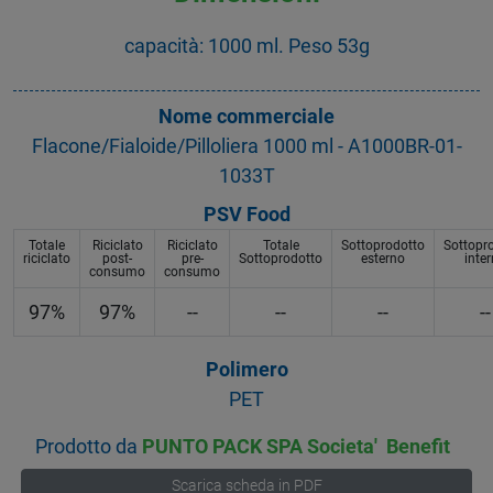
capacità: 1000 ml. Peso 53g
Nome commerciale
Flacone/Fialoide/Pilloliera 1000 ml - A1000BR-01-
1033T
PSV Food
Totale
Riciclato
Riciclato
Totale
Sottoprodotto
Sottopr
riciclato
post-
pre-
Sottoprodotto
esterno
inte
consumo
consumo
97%
97%
--
--
--
--
Polimero
PET
Prodotto da
PUNTO PACK SPA Societa' Benefit
Scarica scheda in PDF