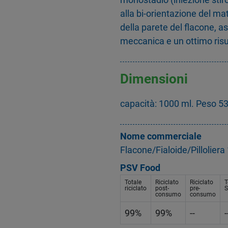
alla bi-orientazione del mat
della parete del flacone, 
meccanica e un ottimo risu
Dimensioni
capacità: 1000 ml. Peso 5
Nome commerciale
Flacone/Fialoide/Pillolie
PSV Food
Totale
Riciclato
Riciclato
T
riciclato
post-
pre-
S
consumo
consumo
99%
99%
--
-