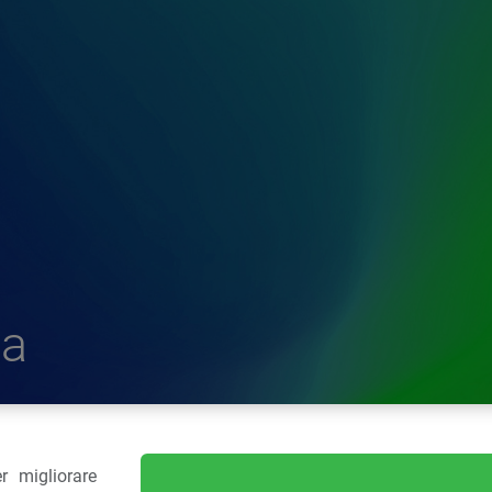
a
r migliorare
delle Plastiche