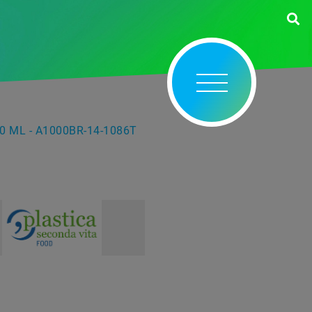
0 ML - A1000BR-14-1086T