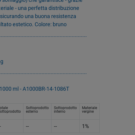
eriale - una perfetta distribuzione
assicurando una buona resistenza
ltato estetico. Colore: bruno
3g
ra 1000 ml - A1000BR-14-1086T
otale
Sottoprodotto
Sottoprodotto
Materiale
ottoprodotto
esterno
interno
vergine
-
--
--
1%