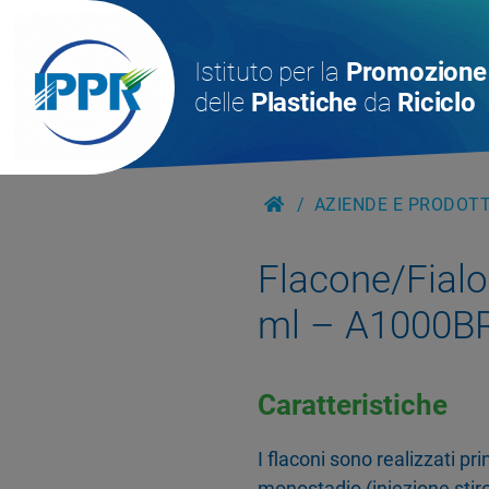
Istituto per la
Promozione
delle
Plastiche
da
Riciclo
AZIENDE E PRODOTTI
Flacone/Fialo
ml – A1000B
Caratteristiche
I flaconi sono realizzati p
monostadio (iniezione stiro