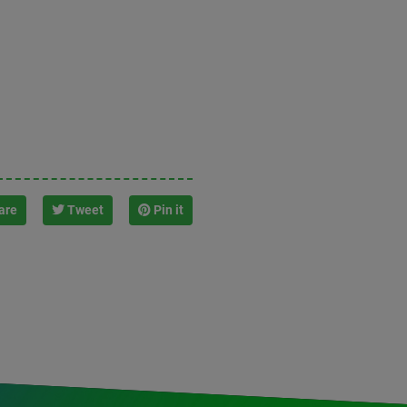
are
Tweet
Pin it