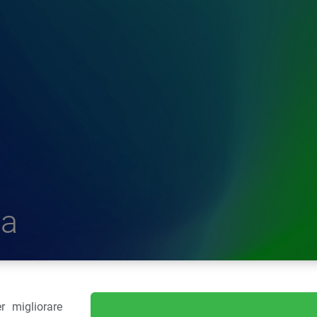
a
r migliorare
delle Plastiche