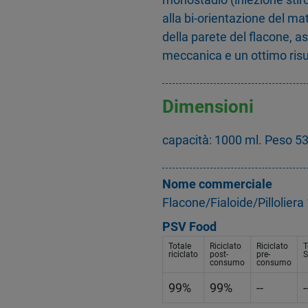
alla bi-orientazione del mat
della parete del flacone, 
meccanica e un ottimo risu
Dimensioni
capacità: 1000 ml. Peso 5
Nome commerciale
Flacone/Fialoide/Pillolie
PSV Food
Totale
Riciclato
Riciclato
T
riciclato
post-
pre-
S
consumo
consumo
99%
99%
--
-