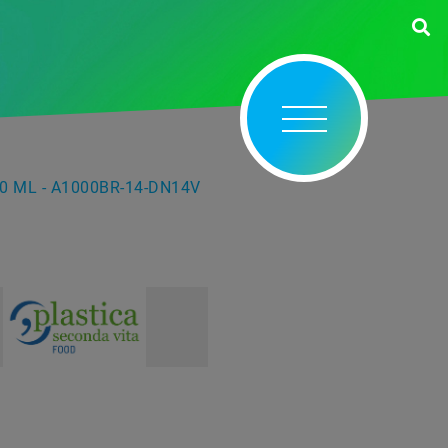
0 ML - A1000BR-14-DN14V