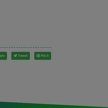
are
Tweet
Pin it