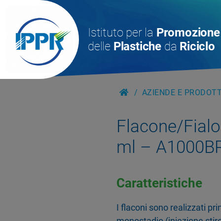
Istituto per la
Promozione
delle
Plastiche
da
Riciclo
AZIENDE E PRODOTTI
Flacone/Fialo
ml – A1000B
Caratteristiche
I flaconi sono realizzati p
monostadio (iniezione stiro