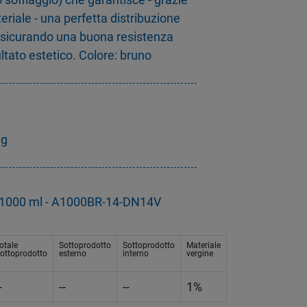
eriale - una perfetta distribuzione
assicurando una buona resistenza
ltato estetico. Colore: bruno
3g
ra 1000 ml - A1000BR-14-DN14V
otale
Sottoprodotto
Sottoprodotto
Materiale
ottoprodotto
esterno
interno
vergine
-
--
--
1%