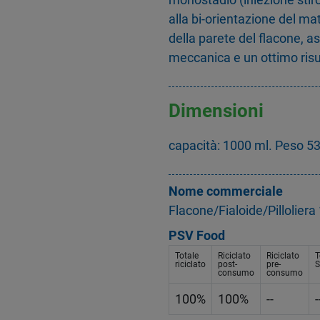
alla bi-orientazione del mat
della parete del flacone, 
meccanica e un ottimo risul
Dimensioni
capacità: 1000 ml. Peso 53
Nome commerciale
Flacone/Fialoide/Pillolier
PSV Food
Totale
Riciclato
Riciclato
T
riciclato
post-
pre-
S
consumo
consumo
100%
100%
--
-