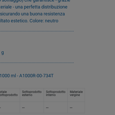
eriale - una perfetta distribuzione
assicurando una buona resistenza
tato estetico. Colore: neutro
 g
a 1000 ml - A1000R-00-734T
otale
Sottoprodotto
Sottoprodotto
Materiale
ottoprodotto
esterno
interno
vergine
-
--
--
--