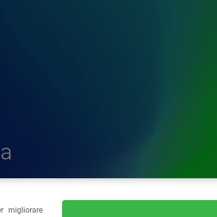
a
r migliorare
delle Plastiche