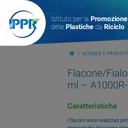
Istituto per la
Promozione
delle
Plastiche
da
Riciclo
AZIENDE E PRODOTTI
Flacone/Fialo
ml – A1000R
Caratteristiche
I flaconi sono realizzati p
monostadio (iniezione stiro