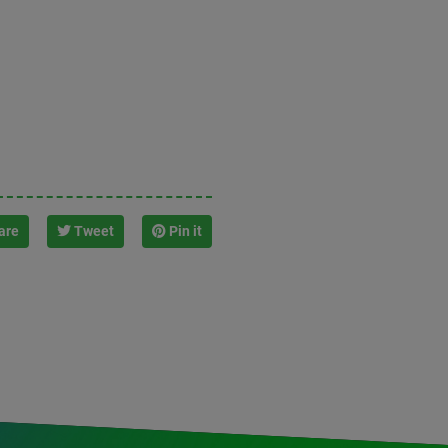
are
Tweet
Pin it