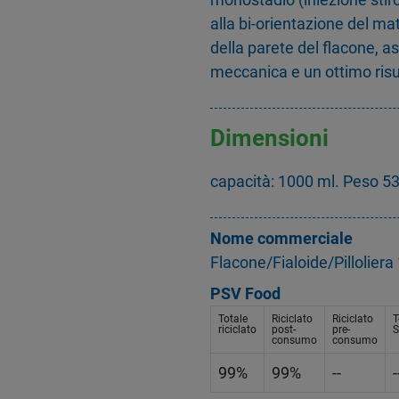
alla bi-orientazione del mat
della parete del flacone, 
meccanica e un ottimo risu
Dimensioni
capacità: 1000 ml. Peso 5
Nome commerciale
Flacone/Fialoide/Pillolier
PSV Food
Totale
Riciclato
Riciclato
T
riciclato
post-
pre-
S
consumo
consumo
99%
99%
--
-