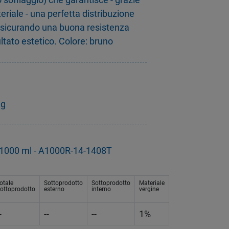
eriale - una perfetta distribuzione
assicurando una buona resistenza
ltato estetico. Colore: bruno
3g
a 1000 ml - A1000R-14-1408T
otale
Sottoprodotto
Sottoprodotto
Materiale
ottoprodotto
esterno
interno
vergine
-
--
--
1%