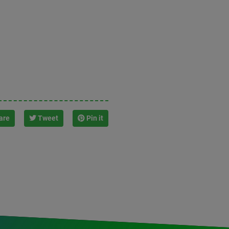
are
Tweet
Pin it