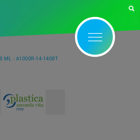
0 ML - A1000R-14-1408T