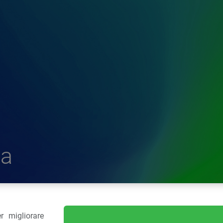
a
r migliorare
delle Plastiche