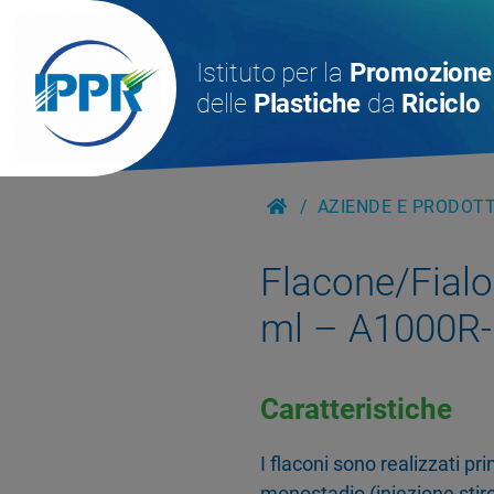
Istituto per la
Promozione
delle
Plastiche
da
Riciclo
AZIENDE E PRODOTTI
Flacone/Fialo
ml – A1000R
Caratteristiche
I flaconi sono realizzati p
monostadio (iniezione stiro