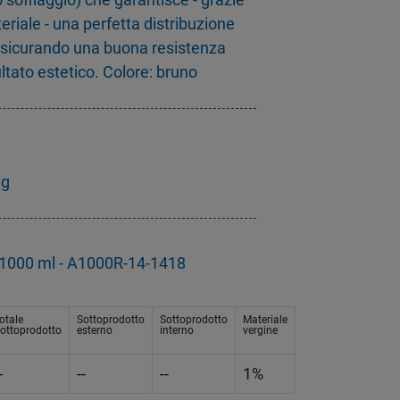
eriale - una perfetta distribuzione
assicurando una buona resistenza
ltato estetico. Colore: bruno
3g
a 1000 ml - A1000R-14-1418
otale
Sottoprodotto
Sottoprodotto
Materiale
ottoprodotto
esterno
interno
vergine
-
--
--
1%