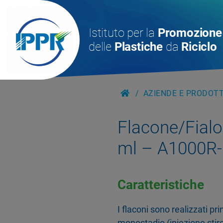
Istituto per la
Promozione
delle
Plastiche
da
Riciclo
AZIENDE E PRODOTTI
Flacone/Fialo
ml – A1000R-
Caratteristiche
I flaconi sono realizzati p
monostadio (iniezione stiro