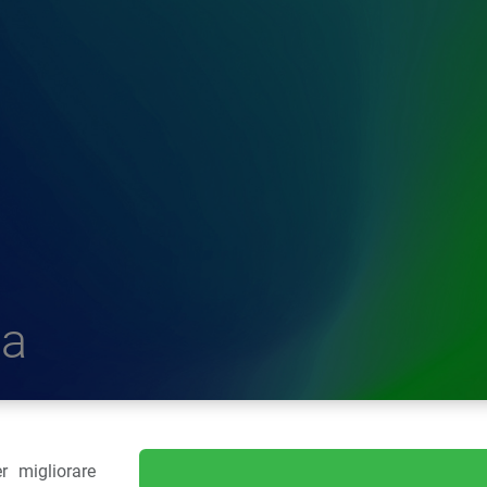
a
r migliorare
delle Plastiche