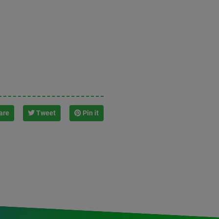
are
Tweet
Pin it