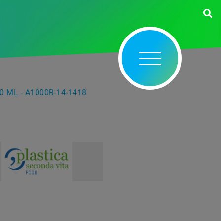
0 ML - A1000R-14-1418