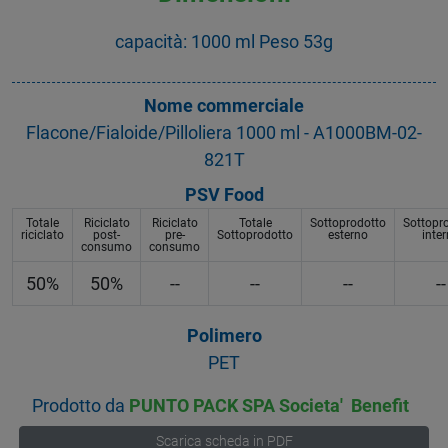
capacità: 1000 ml Peso 53g
Nome commerciale
Flacone/Fialoide/Pilloliera 1000 ml - A1000BM-02-
821T
PSV Food
Totale
Riciclato
Riciclato
Totale
Sottoprodotto
Sottopr
riciclato
post-
pre-
Sottoprodotto
esterno
inte
consumo
consumo
50%
50%
--
--
--
--
Polimero
PET
Prodotto da
PUNTO PACK SPA Societa' Benefit
Scarica scheda in PDF