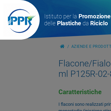
Istituto per la
Promozione
delle
Plastiche
da
Riciclo
AZIENDE E PRODOTTI
Flacone/Fialoi
ml P125R-02-
Caratteristiche
I flaconi sono realizzati p
monostadio (iniezione stiro