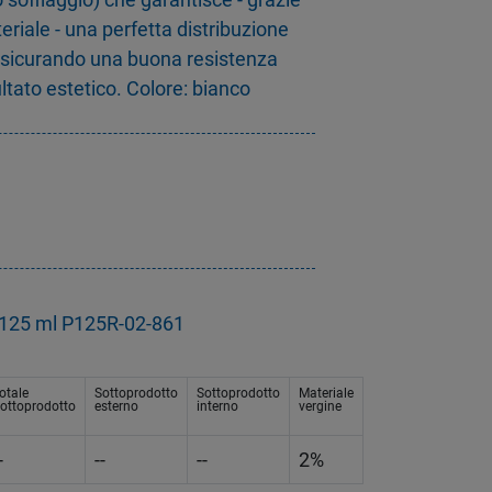
eriale - una perfetta distribuzione
assicurando una buona resistenza
ltato estetico. Colore: bianco
g
a 125 ml P125R-02-861
otale
Sottoprodotto
Sottoprodotto
Materiale
ottoprodotto
esterno
interno
vergine
-
--
--
2%