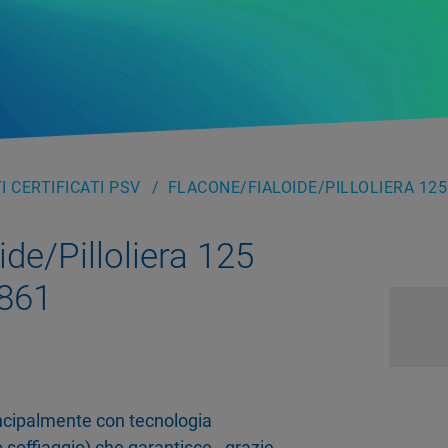
 CERTIFICATI PSV
FLACONE/FIALOIDE/PILLOLIERA 125
de/Pilloliera 125
861
rincipalmente con tecnologia
 soffiaggio) che garantisce - grazie