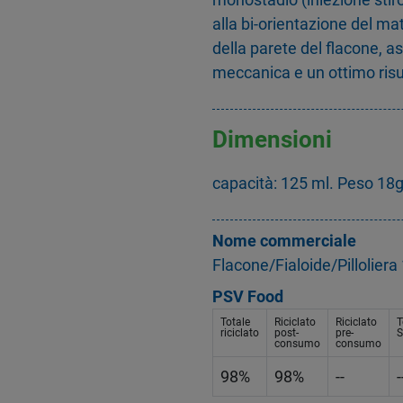
alla bi-orientazione del mat
della parete del flacone, 
meccanica e un ottimo risu
Dimensioni
capacità: 125 ml. Peso 18
Nome commerciale
Flacone/Fialoide/Pillolier
PSV Food
Totale
Riciclato
Riciclato
T
riciclato
post-
pre-
S
consumo
consumo
98%
98%
--
-