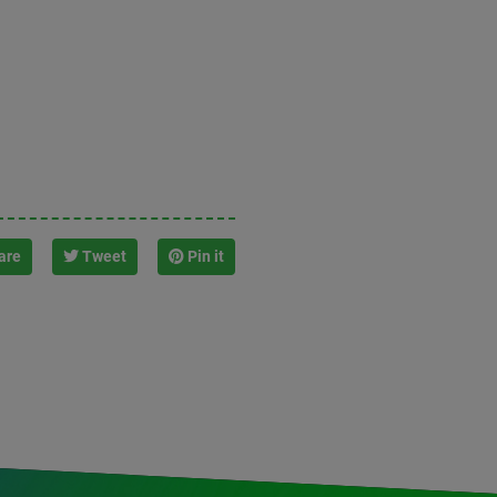
are
Tweet
Pin it