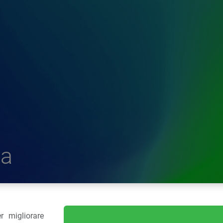
a
r migliorare
delle Plastiche