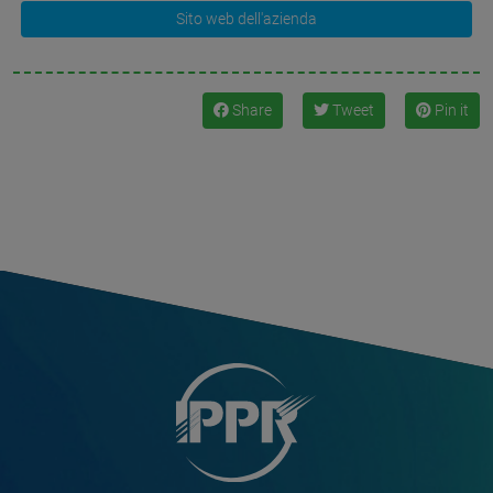
Sito web dell'azienda
Share
Tweet
Pin it