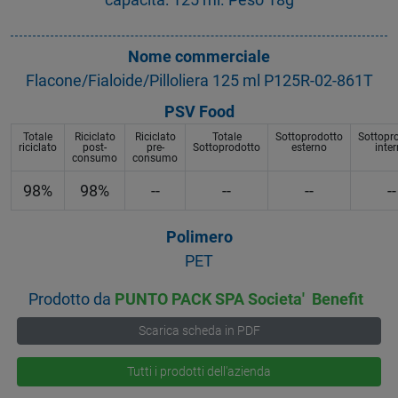
Nome commerciale
Flacone/Fialoide/Pilloliera 125 ml P125R-02-861T
PSV Food
Totale
Riciclato
Riciclato
Totale
Sottoprodotto
Sottopr
riciclato
post-
pre-
Sottoprodotto
esterno
inte
consumo
consumo
98%
98%
--
--
--
--
Polimero
PET
Prodotto da
PUNTO PACK SPA Societa' Benefit
Scarica scheda in PDF
Tutti i prodotti dell'azienda