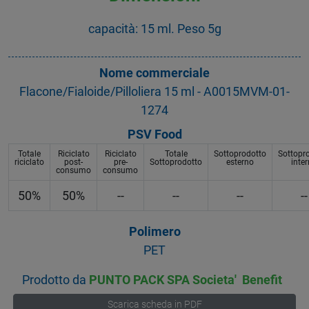
capacità: 15 ml. Peso 5g
Nome commerciale
Flacone/Fialoide/Pilloliera 15 ml - A0015MVM-01-
1274
PSV Food
Totale
Riciclato
Riciclato
Totale
Sottoprodotto
Sottopr
riciclato
post-
pre-
Sottoprodotto
esterno
inte
consumo
consumo
50%
50%
--
--
--
--
Polimero
PET
Prodotto da
PUNTO PACK SPA Societa' Benefit
Scarica scheda in PDF