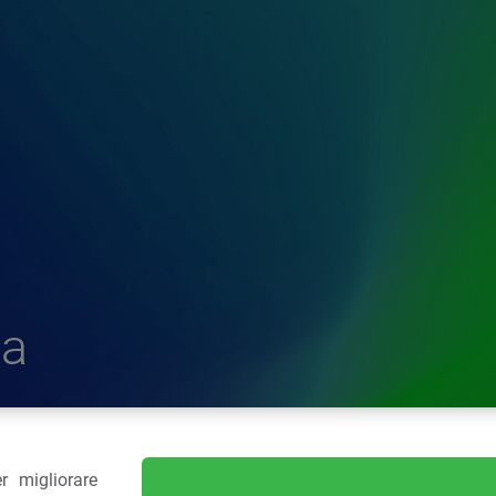
a
r migliorare
delle Plastiche