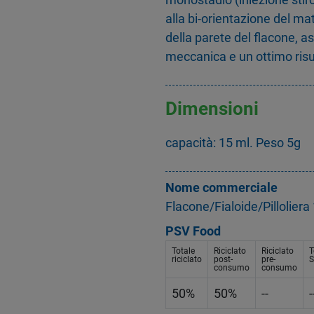
alla bi-orientazione del mat
della parete del flacone, 
meccanica e un ottimo risu
Dimensioni
capacità: 15 ml. Peso 5g
Nome commerciale
Flacone/Fialoide/Pillolie
PSV Food
Totale
Riciclato
Riciclato
T
riciclato
post-
pre-
S
consumo
consumo
50%
50%
--
-