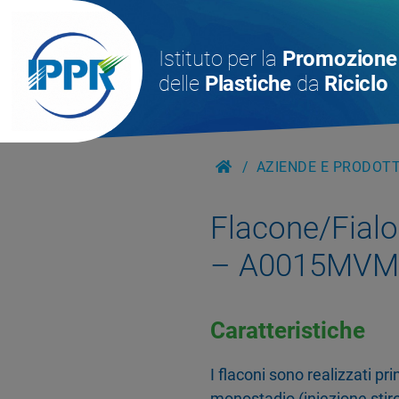
Istituto per la
Promozione
delle
Plastiche
da
Riciclo
AZIENDE E PRODOTTI
Flacone/Fialoi
– A0015MVM-
Caratteristiche
I flaconi sono realizzati p
monostadio (iniezione stiro