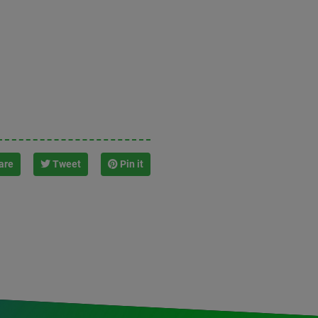
are
Tweet
Pin it