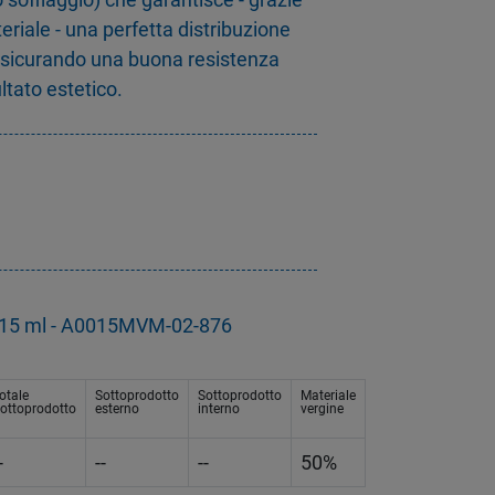
eriale - una perfetta distribuzione
assicurando una buona resistenza
ltato estetico.
ra 15 ml - A0015MVM-02-876
otale
Sottoprodotto
Sottoprodotto
Materiale
ottoprodotto
esterno
interno
vergine
-
--
--
50%