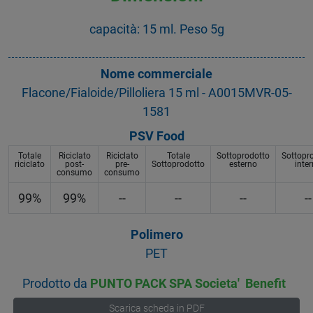
capacità: 15 ml. Peso 5g
Nome commerciale
Flacone/Fialoide/Pilloliera 15 ml - A0015MVR-05-
1581
PSV Food
Totale
Riciclato
Riciclato
Totale
Sottoprodotto
Sottopr
riciclato
post-
pre-
Sottoprodotto
esterno
inte
consumo
consumo
99%
99%
--
--
--
--
Polimero
PET
Prodotto da
PUNTO PACK SPA Societa' Benefit
Scarica scheda in PDF