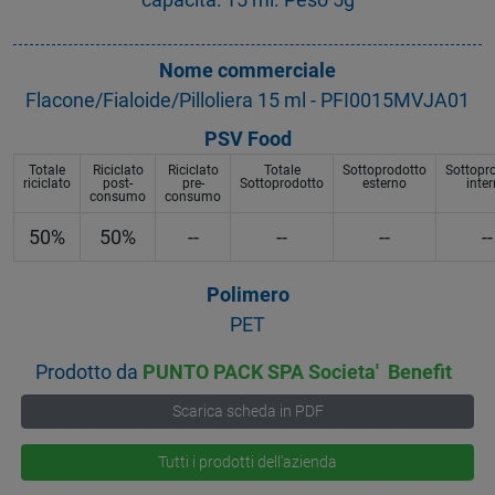
Nome commerciale
Flacone/Fialoide/Pilloliera 15 ml - PFI0015MVJA01
PSV Food
Totale
Riciclato
Riciclato
Totale
Sottoprodotto
Sottopr
riciclato
post-
pre-
Sottoprodotto
esterno
inte
consumo
consumo
50%
50%
--
--
--
--
Polimero
PET
Prodotto da
PUNTO PACK SPA Societa' Benefit
Scarica scheda in PDF
Tutti i prodotti dell'azienda