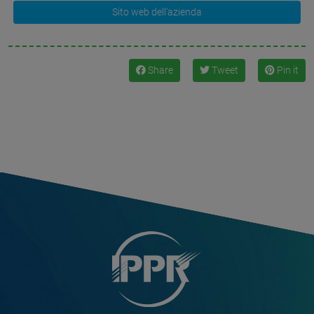
Sito web dell'azienda
Share
Tweet
Pin it